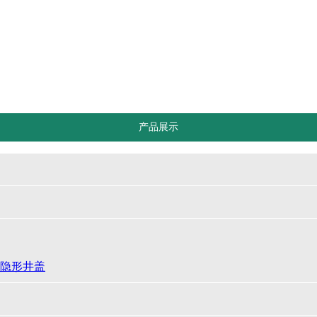
球墨铸铁700隐形井盖
球墨铸铁1000隐形井盖
白钢篦子
成品排水沟
防沉降井盖
产品展示
00隐形井盖