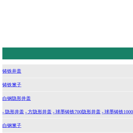
铸铁井盖
铸铁篦子
铸铁井盖
铸铁篦子
白钢隐形井盖
- 隐形井盖
- 方隐形井盖
- 球墨铸铁700隐形井盖
- 球墨铸铁10
白钢篦子