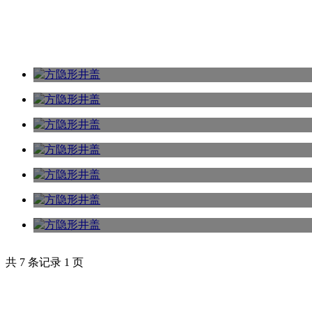
铸铁井盖
铸铁篦子
共 7 条记录 1 页