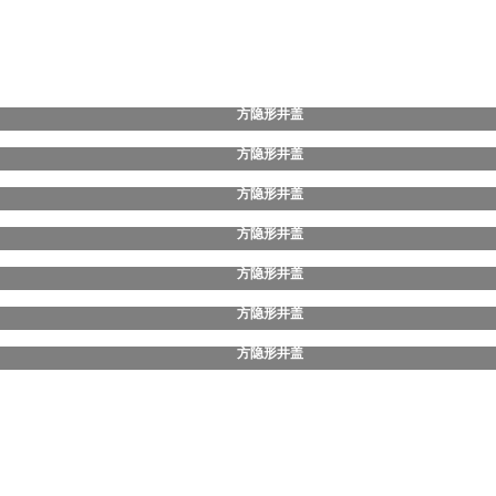
球墨铸铁1000隐形井盖
白钢篦子
成品排水沟
防沉降井盖
方隐形井盖
方隐形井盖
方隐形井盖
方隐形井盖
方隐形井盖
方隐形井盖
方隐形井盖