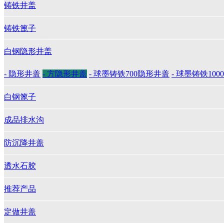
铸铁井盖
铸铁篦子
白钢隐形井盖
- 隐形井盖
- 方隐形井盖
- 球墨铸铁700隐形井盖
- 球墨铸铁10
白钢篦子
成品排水沟
防沉降井盖
透水石胶
推荐产品
定做井盖