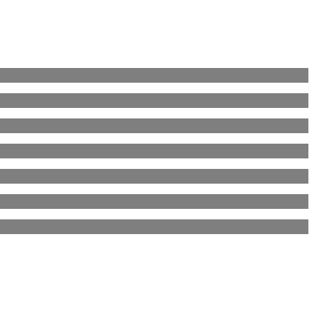
透水石胶
推荐产品
定做井盖