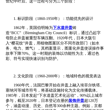
世纪中叶后。这一过程可分为三个阶段：
1. 标识阶段（1860-1950年）：功能优先的设计
1862年，英国伯明翰为
下水道井盖
铸
造“BCC”（Birmingham City Council）标识，通过凸起字
母防止井盖被重型车辆压翻。1920年代，日本大阪引
入“樱花纹”井盖，用植物图案区分不同市政部门（如水
务、电力、燃气），其档案显示，图案化井盖使误操作事
故率下降70%。这一时期的装饰以功能性为主，通过色
彩、符号实现快速识别与防护。
2. 文化阶段（1960-2000年）：地域特色的视觉表达
1960年代，法国巴黎开始在井盖上融入埃菲尔铁塔、
塞纳河等城市符号，将基础设施转化为文化传播载体。
1985年，日本发起“下水道盖艺术化运动”，90%以上城市
参与，截至2020年，日本登记在册的
装饰井盖
超120万
个，涵盖动漫、历史、自然等300余种主题。例如，京都