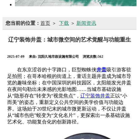
您当前的位置：
首页
下载
新闻资讯
>
>
辽宁装饰井盖：城市微空间的艺术觉醒与功能重生
2025-07-09
来自:
沈阳久地市政设施有限公司
浏览次数:562
在东京涩谷的十字路口，巨型蜘蛛侠
井盖
吸引游客驻
足拍照；在哥本哈根的街道上，童话主题井盖成为城市导
览的趣味坐标；在中国深圳的科技园区，太阳能发光井盖
在夜间勾勒出未来感的光影地图……当城市基础设施
从“隐形存在”转变为“视觉焦点”，
辽宁装饰井盖
正以“小
而美”的姿态，重新定义公共空间的美学价值与功能边
界。这场始于20世纪末的城市微更新运动，不仅让井盖
从“城市伤疤”蜕变为“文化名片”，更探索出一条基础设施
艺术化、功能复合化的创新路径。