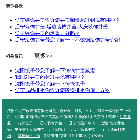
猜你喜欢
辽宁装饰井盖告诉您井盖制造标准到底有哪些？
辽宁装饰井盖-延边装饰井盖-大庆装饰井盖
辽宁装饰井盖的承重力好吗？
辽宁装饰井盖带您了解一下不锈钢装饰井盖介绍
更多>>
相关资讯
沈阳篦子带您了解一下铸铁井盖减震
我国对井盖的标准要求有哪些？
沈阳篦子带您了解一下铸铁篦子
辽宁成品排水沟告诉您隧道排水沟施工方案
沈阳久地市政设施有限公司是井盖开发、研制、生产、销售一体化的专业公
司。公司以不断追求产品完美的品质和人性化的服务为宗旨主营着：
沈阳井
盖
，
沈阳篦子
，
辽宁装饰井盖
，
辽宁成品排水沟
，
沈阳隐形井盖
等。更多关于
沈阳井盖
，
沈阳篦子
，
辽宁装饰井盖
，
辽宁成品排水
沟
，
沈阳隐形井盖
等请来电咨询15140170868（徐经理）