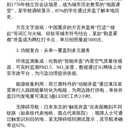
刻1776年独立宫会议场景，成为城市历史教育的“地面课
堂”，某学校调研显示，85%的学生通过井盖了解本地历
史。
方言文字游戏：中国重庆的方言井盖将“巴适”“雄
起”等词汇与火锅、轻轨等城市符号结合，某款“勒是雾
都”井盖成为网红打卡点，单日拍照量超5000次。
3. 功能复合：从单一覆盖到多元服务
环境监测集成：伦敦的“智能井盖”内置空气质量传感
器，可实时监测PM2.5、NO₂浓度，数据通过5G网络上传
至市政平台，为污染治理提供依据。
能源收集利用：荷兰鹿特丹的“动能井盖”通过液压装
置将行人踩踏能量转化为电能，为周边路灯供电，单块井
盖日均发电量可满足3盏LED灯工作2小时。
无障碍导航：日本东京的“触觉井盖”在表面雕刻不同
纹路（如条纹代表地铁、圆点代表医院），视障人士可通
过触觉识别目的地，某无障碍组织测试显示，其导航准确
率达92%。