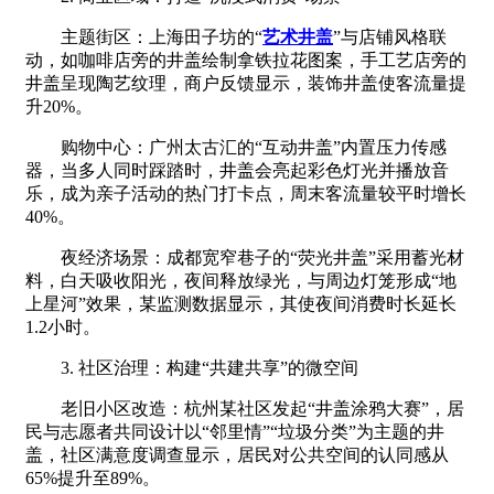
主题街区：上海田子坊的“
艺术井盖
”与店铺风格联
动，如咖啡店旁的井盖绘制拿铁拉花图案，手工艺店旁的
井盖呈现陶艺纹理，商户反馈显示，装饰井盖使客流量提
升20%。
购物中心：广州太古汇的“互动井盖”内置压力传感
器，当多人同时踩踏时，井盖会亮起彩色灯光并播放音
乐，成为亲子活动的热门打卡点，周末客流量较平时增长
40%。
夜经济场景：成都宽窄巷子的“荧光井盖”采用蓄光材
料，白天吸收阳光，夜间释放绿光，与周边灯笼形成“地
上星河”效果，某监测数据显示，其使夜间消费时长延长
1.2小时。
3. 社区治理：构建“共建共享”的微空间
老旧小区改造：杭州某社区发起“井盖涂鸦大赛”，居
民与志愿者共同设计以“邻里情”“垃圾分类”为主题的井
盖，社区满意度调查显示，居民对公共空间的认同感从
65%提升至89%。