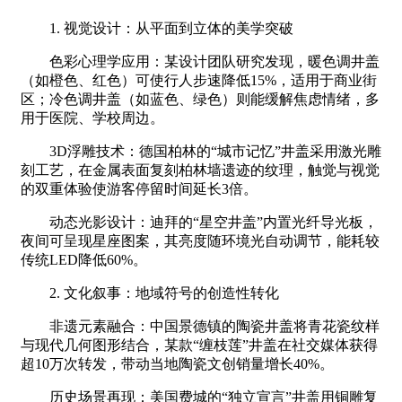
1. 视觉设计：从平面到立体的美学突破
色彩心理学应用：某设计团队研究发现，暖色调井盖
（如橙色、红色）可使行人步速降低15%，适用于商业街
区；冷色调井盖（如蓝色、绿色）则能缓解焦虑情绪，多
用于医院、学校周边。
3D浮雕技术：德国柏林的“城市记忆”井盖采用激光雕
刻工艺，在金属表面复刻柏林墙遗迹的纹理，触觉与视觉
的双重体验使游客停留时间延长3倍。
动态光影设计：迪拜的“星空井盖”内置光纤导光板，
夜间可呈现星座图案，其亮度随环境光自动调节，能耗较
传统LED降低60%。
2. 文化叙事：地域符号的创造性转化
非遗元素融合：中国景德镇的陶瓷井盖将青花瓷纹样
与现代几何图形结合，某款“缠枝莲”井盖在社交媒体获得
超10万次转发，带动当地陶瓷文创销量增长40%。
历史场景再现：美国费城的“独立宣言”井盖用铜雕复