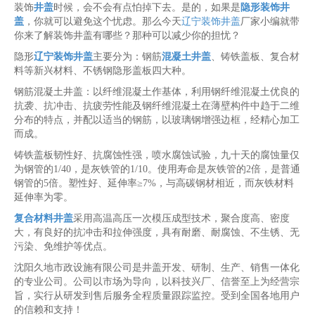
装饰
井盖
时候，会不会有点怕掉下去。是的，如果是
隐形装饰井
盖
，你就可以避免这个忧虑。那么今天
辽宁装饰井盖
厂家小编就带
你来了解装饰井盖有哪些？那种可以减少你的担忧？
隐形
辽宁装饰井盖
主要分为：钢筋
混凝土井盖
、铸铁盖板、复合材
料等新兴材料、不锈钢隐形盖板四大种。
钢筋混凝土井盖：以纤维混凝土作基体，利用钢纤维混凝土优良的
抗袭、抗冲击、抗疲劳性能及钢纤维混凝土在薄壁构件中趋于二维
分布的特点，并配以适当的钢筋，以玻璃钢增强边框，经精心加工
而成。
铸铁盖板韧性好、抗腐蚀性强，喷水腐蚀试验，九十天的腐蚀量仅
为钢管的1/40，是灰铁管的1/10。使用寿命是灰铁管的2倍，是普通
钢管的5倍。塑性好、延伸率≥7%，与高碳钢材相近，而灰铁材料
延伸率为零。
复合材料井盖
采用高温高压一次模压成型技术，聚合度高、密度
大，有良好的抗冲击和拉伸强度，具有耐磨、耐腐蚀、不生锈、无
污染、免维护等优点。
沈阳久地市政设施有限公司是井盖开发、研制、生产、销售一体化
的专业公司。公司以市场为导向，以科技兴厂、信誉至上为经营宗
旨，实行从研发到售后服务全程质量跟踪监控。受到全国各地用户
的信赖和支持！