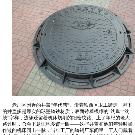
老厂区附近的井盖“年代感”。沿着铁西区卫工街走，脚下
的井盖多是厚实的球墨铸铁材质，表面铸着模糊的“沈重”“沈
鼓”字样，边缘还留着机床切削的细密纹路。上了年纪的老人
路过时，总会下意识地多瞥一眼——这些井盖和他们年轻时操
作过的机床同出一脉，当年工厂的铸钢厂车间里，工人们戴着