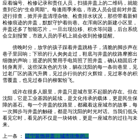
应着编号、检修记录和责任人员，扫描井盖上的二维码，就能
查到它的“生命周期”。每逢雨季来临，市政人员会提前对井盖
进行排查，掀开井盖清理杂物、检查排水状况，那些带着新鲜
检修痕迹的井盖，默默守护着街巷。在浑南区的新建小区里，
井盖还多了智能芯片，一旦出现位移、积水等问题，后台系统
会立刻报警，市政人员的手机上就会收到抢修提醒。
傍晚时分，放学的孩子踩着井盖跳格子，清脆的脚步声在
巷子里回响；下班的行人匆匆走过，鞋底与井盖的纹路摩擦出
细微的声响；巡逻的民警用手电筒照了照井盖，确认稳固后才
转身离开。这些深灰色的方块，躺在沈阳的每一条街巷里，见
过老厂区的蒸汽升腾，见过步行街的灯火辉煌，见过寒冬的积
雪覆盖，也见过春日的柳絮纷飞。
或许在很多人眼里，井盖只是城市里不起眼的存在。但在
沈阳，它是工业基因的延续，是文化传承的载体，更是民生保
障的基石。每一个井盖的纹路里，都藏着这座城市的故事，每
一次脚步与井盖的触碰，都是与沈阳的时光对话。当我们低头
看见它时，看见的不仅是一块铸铁，更是一座城市的过往与未
来。
上一条 ：
辽宁装饰井盖：城市街角的...