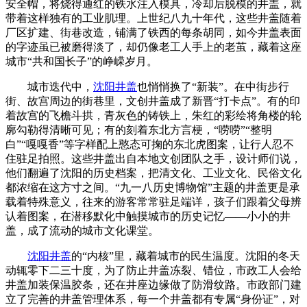
安全帽，将烧得通红的铁水注入模具，冷却后脱模的井盖，就
带着这样独有的工业肌理。上世纪八九十年代，这些井盖随着
厂区扩建、街巷改造，铺满了铁西的每条胡同，如今井盖表面
的字迹虽已被磨得淡了，却仍像老工人手上的老茧，藏着这座
城市“共和国长子”的峥嵘岁月。
城市迭代中，
沈阳井盖
也悄悄换了“新装”。在中街步行
街、故宫周边的街巷里，文创井盖成了新晋“打卡点”。有的印
着故宫的飞檐斗拱，青灰色的铸铁上，朱红的彩绘将角楼的轮
廓勾勒得清晰可见；有的刻着东北方言梗，“唠唠”“整明
白”“嘎嘎香”等字样配上憨态可掬的东北虎图案，让行人忍不
住驻足拍照。这些井盖出自本地文创团队之手，设计师们说，
他们翻遍了沈阳的历史档案，把清文化、工业文化、民俗文化
都浓缩在这方寸之间。“九一八历史博物馆”主题的井盖更是承
载着特殊意义，往来的游客常常驻足端详，孩子们跟着父母辨
认着图案，在潜移默化中触摸城市的历史记忆——小小的井
盖，成了流动的城市文化课堂。
沈阳井盖
的“内核”里，藏着城市的民生温度。沈阳的冬天
动辄零下二三十度，为了防止井盖冻裂、错位，市政工人会给
井盖加装保温胶条，还在井座边缘做了防滑纹路。市政部门建
立了完善的井盖管理体系，每一个井盖都有专属“身份证”，对