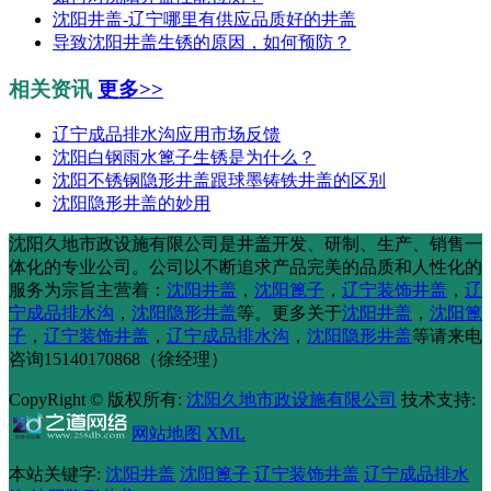
沈阳井盖-辽宁哪里有供应品质好的井盖
导致沈阳井盖生锈的原因，如何预防？
相关资讯
更多>>
辽宁成品排水沟应用市场反馈
沈阳白钢雨水篦子生锈是为什么？
沈阳不锈钢隐形井盖跟球墨铸铁井盖的区别
沈阳隐形井盖的妙用
沈阳久地市政设施有限公司是井盖开发、研制、生产、销售一
体化的专业公司。公司以不断追求产品完美的品质和人性化的
服务为宗旨主营着：
沈阳井盖
，
沈阳篦子
，
辽宁装饰井盖
，
辽
宁成品排水沟
，
沈阳隐形井盖
等。更多关于
沈阳井盖
，
沈阳篦
子
，
辽宁装饰井盖
，
辽宁成品排水沟
，
沈阳隐形井盖
等请来电
咨询15140170868（徐经理）
CopyRight © 版权所有:
沈阳久地市政设施有限公司
技术支持:
网站地图
XML
本站关键字:
沈阳井盖
沈阳篦子
辽宁装饰井盖
辽宁成品排水