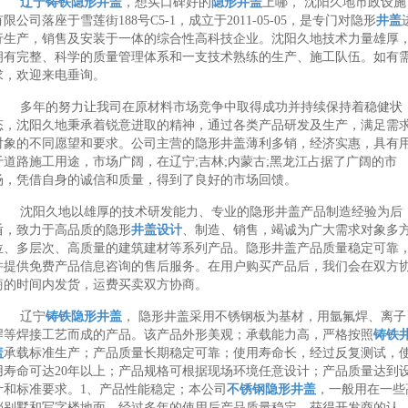
辽宁铸铁隐形井盖
，想买口碑好的
隐形井盖
上哪， 沈阳久地市政设施
有限公司落座于雪莲街188号C5-1，成立于2011-05-05，是专门对隐形
井盖
行生产，销售及安装于一体的综合性高科技企业。沈阳久地技术力量雄厚
拥有完整、科学的质量管理体系和一支技术熟练的生产、施工队伍。如有
求，欢迎来电垂询。
多年的努力让我司在原材料市场竞争中取得成功并持续保持着稳健状
态，沈阳久地秉承着锐意进取的精神，通过各类产品研发及生产，满足需
对象的不同愿望和要求。公司主营的隐形井盖薄利多销，经济实惠，具有
于道路施工用途，市场广阔，在辽宁;吉林;内蒙古;黑龙江占据了广阔的市
场，凭借自身的诚信和质量，得到了良好的市场回馈。
沈阳久地以雄厚的技术研发能力、专业的隐形井盖产品制造经验为后
盾，致力于高品质的隐形
井盖设计
、制造、销售，竭诚为广大需求对象多
位、多层次、高质量的建筑建材等系列产品。隐形井盖产品质量稳定可靠
并提供免费产品信息咨询的售后服务。在用户购买产品后，我们会在双方
商的时间内发货，运费买卖双方协商。
辽宁
铸铁隐形井盖
， 隐形井盖采用不锈钢板为基材，用氩氟焊、离子
焊等焊接工艺而成的产品。该产品外形美观；承载能力高，严格按照
铸铁
盖
承载标准生产；产品质量长期稳定可靠；使用寿命长，经过反复测试，
用寿命可达20年以上；产品规格可根据现场环境任意设计；产品质量达到
计和标准要求。1、产品性能稳定；本公司
不锈钢隐形井盖
，一般用在一些
档别墅和写字楼地面，经过多年的使用后产品质量稳定，获得开发商的认