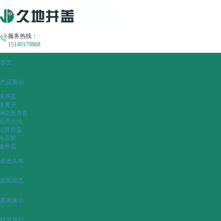
服务热线：
15140170868
首页
产品展示
铁井盖
铁篦子
钢隐形井盖
品排水沟
沉降井盖
水石胶
做井盖
走进久地
新闻动态
案例展示
联系我们