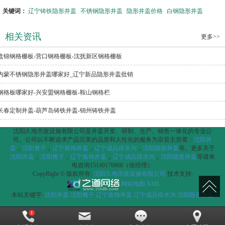
关键词：
辽宁铸铁隐形井盖
不锈钢隐形井盖
隐形井盖价格
白钢隐形井盖
相关资讯
更多>>
盘锦钢格栅板-营口钢格栅板-沈抚新区钢格栅板
内蒙不锈钢隐形井盖哪家好_辽宁新品隐形井盖批销
钢格板哪家好-兴安盟钢格栅板-鞍山钢格栏
长春定制井盖-葫芦岛铸铁井盖-锦州铸铁井盖
沈阳久地市政设施有限公司是井盖开发、研制、生产、销售一体化的专业公
司。公司以不断追求产品完美的品质和人性化的服务为宗旨主营着：
沈阳井
盖
，
沈阳篦子
，
辽宁装饰井盖
，
辽宁成品排水沟
，
沈阳隐形井盖
等。更多关于
沈阳井盖
，
沈阳篦子
，
辽宁装饰井盖
，
辽宁成品排水沟
，
沈阳隐形井盖
等请来
电咨询15140170868（徐经理）
CopyRight © 版权所有:
沈阳久地市政设施有限公司
技术支持:
网站地图
XML
本站关键字:
沈阳井盖
沈阳篦子
辽宁装饰井盖
辽宁成品排水沟
沈阳隐形井盖