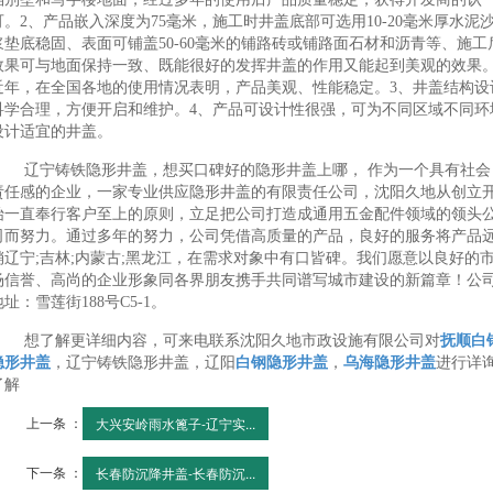
可。2、产品嵌入深度为75毫米，施工时井盖底部可选用10-20毫米厚水泥
浆垫底稳固、表面可铺盖50-60毫米的铺路砖或铺路面石材和沥青等、施工
效果可与地面保持一致、既能很好的发挥井盖的作用又能起到美观的效果
近年，在全国各地的使用情况表明，产品美观、性能稳定。3、井盖结构设
科学合理，方便开启和维护。4、产品可设计性很强，可为不同区域不同环
设计适宜的井盖。
辽宁铸铁隐形井盖，想买口碑好的隐形井盖上哪， 作为一个具有社会
责任感的企业，一家专业供应隐形井盖的有限责任公司，沈阳久地从创立
始一直奉行客户至上的原则，立足把公司打造成通用五金配件领域的领头
司而努力。通过多年的努力，公司凭借高质量的产品，良好的服务将产品
销辽宁;吉林;内蒙古;黑龙江，在需求对象中有口皆碑。我们愿意以良好的
场信誉、高尚的企业形象同各界朋友携手共同谱写城市建设的新篇章！公
地址：雪莲街188号C5-1。
想了解更详细内容，可来电联系沈阳久地市政设施有限公司对
抚顺白
隐形井盖
，辽宁铸铁隐形井盖，辽阳
白钢隐形井盖
，
乌海隐形井盖
进行详
了解
上一条 ：
大兴安岭雨水篦子-辽宁实...
下一条 ：
长春防沉降井盖-长春防沉...