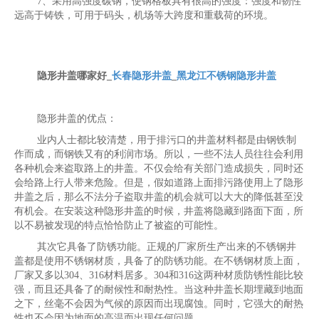
7、采用高强度碳钢，使钢格板具有很高的强度：强度和韧性
远高于铸铁，可用于码头，机场等大跨度和重载荷的环境。
隐形井盖
哪家好_
长春隐形井盖
_
黑龙江不锈钢隐形井盖
隐形井盖的优点：
业内人士都比较清楚，用于排污口的井盖材料都是由钢铁制
作而成，而钢铁又有的利润市场。所以，一些不法人员往往会利用
各种机会来盗取路上的井盖。不仅会给有关部门造成损失，同时还
会给路上行人带来危险。但是，假如道路上面排污路使用上了隐形
井盖之后，那么不法分子盗取井盖的机会就可以大大的降低甚至没
有机会。在安装这种隐形井盖的时候，井盖将隐藏到路面下面，所
以不易被发现的特点恰恰防止了被盗的可能性。
其次它具备了防锈功能。正规的厂家所生产出来的不锈钢井
盖都是使用不锈钢材质，具备了的防锈功能。在不锈钢材质上面，
厂家又多以304、316材料居多。304和316这两种材质防锈性能比较
强，而且还具备了的耐候性和耐热性。当这种井盖长期埋藏到地面
之下，丝毫不会因为气候的原因而出现腐蚀。同时，它强大的耐热
性也不会因为地面的高温而出现任何问题。