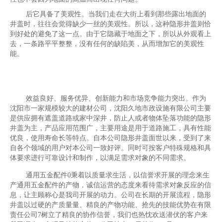
后它具备了美观性。当我们走在大街上看到那些露出地面的
井盖时，往往会觉得缺少一丝的美观性。所以，这种隐形井盖则恰
到好处的避免了这一点。由于它隐藏于地面之下，所以从外观看上
去，一条路平平整整，没有任何的缺陷美，从而增加它的美观性
能。
效益良好、服务优异、创新能力和市场竞争能力突出。作为
沈阳市一家规模较大的建材公司，沈阳久地市政设施有限公司主要
是供应拥有遮盖道路或家中深井，防止人或者物体坠落功能的隐形
井盖为主，产品应用范围广，主要用途是用于道路施工，具有性能
优良，使用寿命长等特点。自本公司隐形井盖面世以来，受到了来
自各个领域的用户对本公司一致好评。同时可按客户特殊规格和具
体要求进行可靠设计和制作，以满足需求对象的不同需求。
通用五金配件0秉着以质量求生活，以信誉求开展的理念来生
产通用五金配件的产物，诚信运营的态度来看待需求对象反应的信
息，让主顾称心是我司开展的动力。公司在长期的开展流程，隐形
井盖以过硬的产质量量、精良的产物功能、抢先的技能优势在有限
责任公司7树立了精良的协作信誉，我们也热忱欢送潜伏的客户来