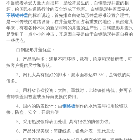
不当或者承受力量大而损坏，是经常发生的，白钢隐形井盖的损
坏，给国民在道路行驶的安全造成了危害。 白钢隐形井盖需要从
不锈钢井盖
的标准说起，首先排查白钢隐形井盖标准设置合理性。
是一种传统的道路设备，在井盖这方面占着重要的地位，虽然这几
年来，有着各种不同的新型材料的井盖的生产出，白钢隐形井盖只
是受到了一点小小的冲击，其原因主要是由于白钢隐形井盖自身的
一些优点。
白钢隐形井盖优点：
1、产品品种多：满足不同环境，载荷，跨度和形状所需，可
按客户提供尺寸和形状。
2、网孔大具有很好的排水：漏水面积达83.3%，是铸铁的两
倍多。
3、用料省节省投资：大跨、重载时，比铸铁价格低；并可节
省铸铁盖因被盗或压碎而更换的费用。
4、国内的防盖设计：由
钢格板
制作的水沟盖与框用铰链联
接，防盗，安全，开启方便
5、采用热浸镀锌表面处理: 具有很强的防锈力强。
6、产品外形美观：简捷线条，银色外表，现代意念