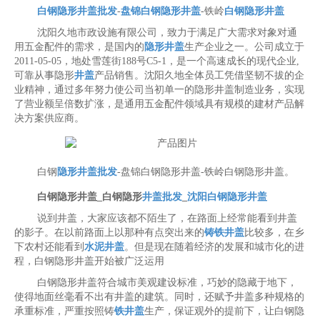
白钢隐形井盖批发
-
盘锦白钢隐形井盖
-铁岭
白钢隐形井盖
沈阳久地市政设施有限公司，致力于满足广大需求对象对通
用五金配件的需求，是国内的
隐形井盖
生产企业之一。公司成立于
2011-05-05，地处雪莲街188号C5-1，是一个高速成长的现代企业,
可靠从事隐形
井盖
产品销售。沈阳久地全体员工凭借坚韧不拔的企
业精神，通过多年努力使公司当初单一的隐形井盖制造业务，实现
了营业额呈倍数扩涨，是通用五金配件领域具有规模的建材产品解
决方案供应商。
白钢
隐形井盖批发
-盘锦白钢隐形井盖-铁岭白钢隐形井盖。
白钢隐形井盖_白钢隐形
井盖批发
_
沈阳白钢隐形井盖
说到井盖，大家应该都不陌生了，在路面上经常能看到井盖
的影子。在以前路面上以那种有点突出来的
铸铁井盖
比较多，在乡
下农村还能看到
水泥井盖
。但是现在随着经济的发展和城市化的进
程，白钢隐形井盖开始被广泛运用
白钢隐形井盖符合城市美观建设标准，巧妙的隐藏于地下，
使得地面丝毫看不出有井盖的建筑。同时，还赋予井盖多种规格的
承重标准，严重按照铸
铁井盖
生产，保证观外的提前下，让白钢隐