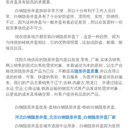
形井盖具有较高的承重量。
白钢隐形井盖拆卸非常方便，所以十分有利于工作人员日
常。白钢隐形井盖具有了十分好防盗性、漂亮性、实性、防锈性。
不过，因为这种井盖与一般井盖有着必定差异，所以在装置时一些
留意事项也必不可少。
现在很多地方都安装白钢隐形井盖了，这是一种趋势。因为
与传统的铸铁井盖相比，它的优势很明显，比如说防盗、耐腐、耐
候且抗压。
沈阳久地供应的隐形井盖均是以批发;零售;;厂家;实体店销售;
网上销售的形式出售给需求对象。本着诚信为本的原则，以生产合
格优异隐形井盖产品为已任，不断提高
隐形井盖质量
,并以合理公
道的价格，可靠、快捷的售前、售后服务，为需求对象提供良好服
务。我们的产品主要销售于辽宁;吉林;内蒙古;黑龙江，并通过陆运;
水运;空运;公路运输;铁路运输的物流方式将产品发送给需求对象，
以更低的成本及准确交期，向客户提供有品质的产品。
白钢隐形井盖批发-盘锦白钢隐形井盖-铁岭白钢隐形井盖。
河北白钢隐形井盖
_
北京白钢隐形井盖
_
白钢隐形井盖厂家
白钢隐形井盖在城市道路中运用多。白钢隐形井盖因为使用