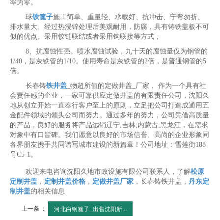
率为零。
球
铁篦子
施工简单、重量轻、承载好、抗冲击、宁弯勿折、
排水量大、经过热浸锌处理后美观耐用，防腐，具有铸铁盖板不可
似的优点。采用铰链联结或者采用钩联接等方式，
8、抗腐蚀性强。喷水腐蚀试验，九十天的腐蚀量仅为钢管的
1/40，是灰铁管的1/10。使用寿命是灰铁管的2倍，是普通钢管的5
倍。
长春铸
铁井盖
_物超所值的定做井盖_厂家， 作为一个具有社
会责任感的企业，一家可靠供应定做井盖的有限责任公司，沈阳久
地从创立开始一直奉行客户至上的原则，立足把公司打造成通用五
金配件领域的领头公司而努力。通过多年的努力，公司凭借高质量
的产品，良好的服务将产品远销辽宁;吉林;内蒙古;黑龙江，在需求
对象中有口皆碑。我们愿意以良好的市场信誉、高尚的企业形象同
各界朋友携手共同谱写城市建设的新篇章！公司地址：雪莲街188
号C5-1。
欢迎来电咨询沈阳久地市政设施有限公司联系人，了解
松原
定制井盖
，
定制井盖价格
，
定做井盖厂家
，长春铸铁井盖，
丹东定
制井盖
的相关信息
上一条 ：
河北白钢篦子_出售沈阳新...