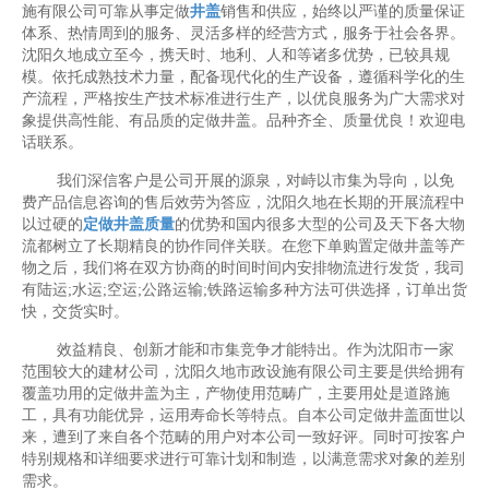
施有限公司可靠从事定做
井盖
销售和供应，始终以严谨的质量保证
体系、热情周到的服务、灵活多样的经营方式，服务于社会各界。
沈阳久地成立至今，携天时、地利、人和等诸多优势，已较具规
模。依托成熟技术力量，配备现代化的生产设备，遵循科学化的生
产流程，严格按生产技术标准进行生产，以优良服务为广大需求对
象提供高性能、有品质的定做井盖。品种齐全、质量优良！欢迎电
话联系。
我们深信客户是公司开展的源泉，对峙以市集为导向，以免
费产品信息咨询的售后效劳为答应，沈阳久地在长期的开展流程中
以过硬的
定做井盖质量
的优势和国内很多大型的公司及天下各大物
流都树立了长期精良的协作同伴关联。在您下单购置定做井盖等产
物之后，我们将在双方协商的时间时间内安排物流进行发货，我司
有陆运;水运;空运;公路运输;铁路运输多种方法可供选择，订单出货
快，交货实时。
效益精良、创新才能和市集竞争才能特出。作为沈阳市一家
范围较大的建材公司，沈阳久地市政设施有限公司主要是供给拥有
覆盖功用的定做井盖为主，产物使用范畴广，主要用处是道路施
工，具有功能优异，运用寿命长等特点。自本公司定做井盖面世以
来，遭到了来自各个范畴的用户对本公司一致好评。同时可按客户
特别规格和详细要求进行可靠计划和制造，以满意需求对象的差别
需求。