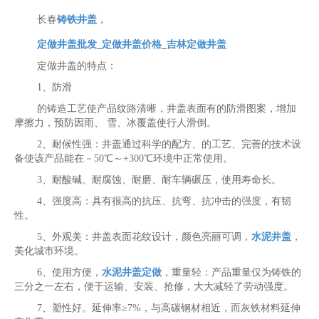
长春
铸铁井盖
，
定做井盖批发
_
定做井盖价格
_
吉林定做井盖
定做井盖的特点：
1、防滑
的铸造工艺使产品纹路清晰，井盖表面有的防滑图案，增加
摩擦力，预防因雨、 雪、冰覆盖使行人滑倒。
2、耐候性强：井盖通过科学的配方、的工艺、完善的技术设
备使该产品能在－50℃～+300℃环境中正常使用。
3、耐酸碱、耐腐蚀、耐磨、耐车辆碾压，使用寿命长。
4、强度高：具有很高的抗压、抗弯、抗冲击的强度，有韧
性。
5、外观美：井盖表面花纹设计，颜色亮丽可调，
水泥井盖
，
美化城市环境。
6、使用方便，
水泥井盖定做
，重量轻：产品重量仅为铸铁的
三分之一左右，便于运输、安装、抢修，大大减轻了劳动强度。
7、塑性好。延伸率≥7%，与高碳钢材相近，而灰铁材料延伸