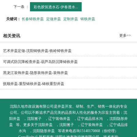
下一条 ：
彩色胶筑透水石-伊春透水...
关键词：
长春铸铁井盖
定做井盖
定制井盖
铸铁井盖
更多>>
相关资讯
艺术井盖定做-沈阳铸铁井盖-铁岭铸铁井盖
可调式防沉降检查井盖-葫芦岛防沉降铸铁井盖
黑龙江装饰井盖-隐形装饰井盖-装饰井盖
抚顺井盖-重型铸铁井盖-铸铁重型井盖
沈阳久地市政设施有限公司是井盖开发、研制、生产、销售一体化的专业
公司。公司以不断追求产品完美的品质和人性化的服务为宗旨主营着：
沈
阳井盖
，
沈阳篦子
，
辽宁装饰井盖
，
辽宁成品排水沟
，
沈阳隐形井
盖
等。更多关于
沈阳井盖
，
沈阳篦子
，
辽宁装饰井盖
，
辽宁成品排
水沟
，
沈阳隐形井盖
等请来电咨询15140170868（徐经理）
CopyRight © 版权所有:
沈阳久地市政设施有限公司
技术支持: