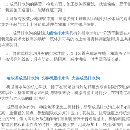
3.成品排水沟的装置、检修方面，施工挖沟深度浅、找坡简略、易于
工、装置施工速度快，能够保证工期；
4.能够有效减少地埋管道施工量减少施工难度因为线性排水体系的雨
收集箅子敞与地上十分简单清理杂物和正常的修理保护。
5、成品排水沟的缝隙式
线性排水沟
具有的排水才能,十分适于装置在
铺装景象要求比较高的场所，该体系可与的地上铺装资料调配运用,并且具
的承重功能。
3、缝隙式排水沟具有的排水才能，项目装置完成后在地上和墙角仅
现一条漂亮的线条，具有防盗、防阻塞、减少洪峰、时尚漂亮等长处。
哈尔滨成品排水沟
_
长春树脂排水沟
_
大连成品排水沟
树脂排水沟的核心科技，除了在现场就能到达精度要求而削减资料运
成本以外，整体式排水沟相对与铸铁来说，树脂混凝土能耗少，在制造过
中大约节约30%的能量消耗。
成品排水沟作为一种绿色环保第二类材料，新型成品排水沟主材具有
度高、重量轻的优点，聚酯能吸收外来冲击力，其抗压、抗弯强度是传统
凝土的3倍，但同等耐压级别的构件重量明显低于普通混凝土。聚酯树脂混
土黏结容易和止水性高的特性，使其易于在工地现场加工、钻孔和切割，