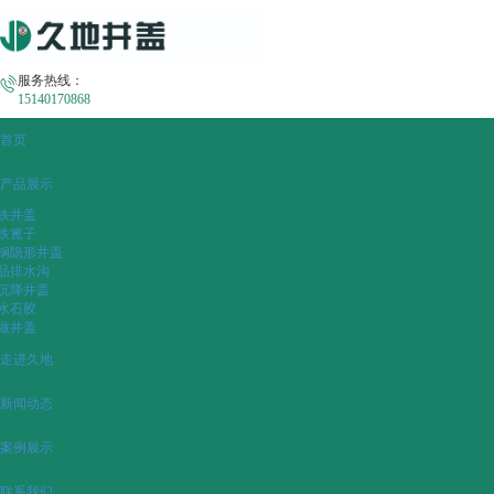
服务热线：
15140170868
首页
产品展示
铁井盖
铁篦子
钢隐形井盖
品排水沟
沉降井盖
水石胶
做井盖
走进久地
新闻动态
案例展示
联系我们