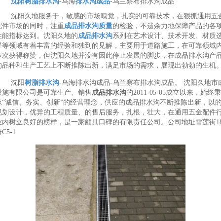
沈阳树脂排水沟
-乌海
排水沟成品
-乌兰察布排水沟成品
沈阳久地服务于，敏感的市场嗅觉，扎实的可靠技术，在狠抓通用五
配件市场的同时，注重
成品排水沟质量
的检验，不遗余力地保障产品的各
性能指标达到。沈阳久地的
成品排水沟
系列在艺术设计、技术开发、材质
择等领域有着丰富的经验和独到的见解，主要用于道路施工，在可靠领域
多次获得称赞，但沈阳久地并没有因此停止发展的脚步，在成品排水沟产
的品种和生产工艺上不断推陈出新，满足市场的需求，展现出勃勃的生机
沈阳
树脂排水沟
-乌海排水沟成品-乌兰察布排水沟成品。 沈阳久地市
设施有限公司是可靠生产、销售
成品排水沟
的2011-05-05成立以来，始终秉
承“诚信、务实、创新”的经营理念，供应的成品排水沟不断推陈出新，以
规划设计，优异的工程质量、的售后服务，扎根，壮大，在通用五金配件
业内树立良好的榜样，是一家颇具口碑的有限责任公司。公司地址雪莲街18
C5-1