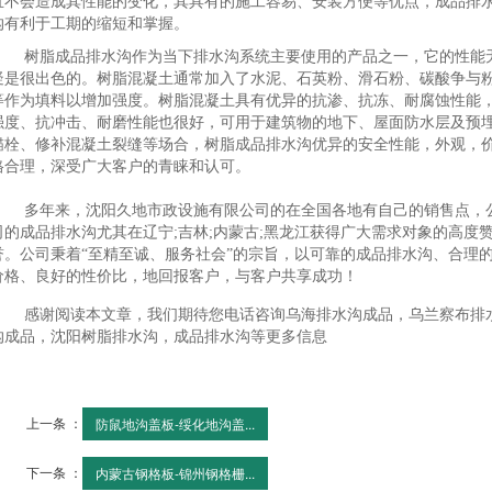
且不会造成其性能的变化，其具有的施工容易、安装方便等优点，成品排
沟有利于工期的缩短和掌握。
树脂成品排水沟作为当下排水沟系统主要使用的产品之一，它的性能
疑是很出色的。树脂混凝土通常加入了水泥、石英粉、滑石粉、碳酸争与
等作为填料以增加强度。树脂混凝土具有优异的抗渗、抗冻、耐腐蚀性能
强度、抗冲击、耐磨性能也很好，可用于建筑物的地下、屋面防水层及预
锚栓、修补混凝土裂缝等场合，树脂成品排水沟优异的安全性能，外观，
格合理，深受广大客户的青睐和认可。
多年来，沈阳久地市政设施有限公司的在全国各地有自己的销售点，
司的成品排水沟尤其在辽宁;吉林;内蒙古;黑龙江获得广大需求对象的高度
誉。公司秉着“至精至诚、服务社会”的宗旨，以可靠的成品排水沟、合理
价格、良好的性价比，地回报客户，与客户共享成功！
感谢阅读本文章，我们期待您电话咨询乌海排水沟成品，乌兰察布排
沟成品，沈阳树脂排水沟，成品排水沟等更多信息
上一条 ：
防鼠地沟盖板-绥化地沟盖...
下一条 ：
内蒙古钢格板-锦州钢格栅...