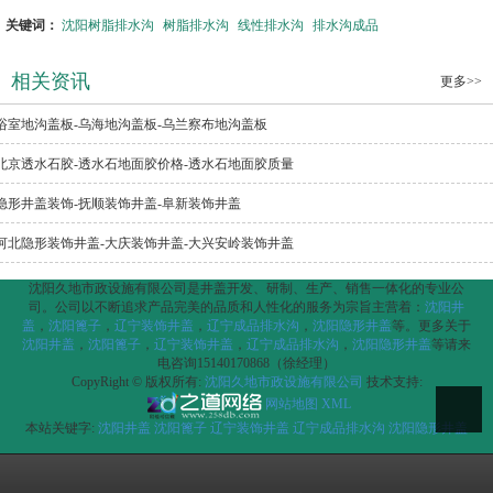
关键词：
沈阳树脂排水沟
树脂排水沟
线性排水沟
排水沟成品
相关资讯
更多>>
浴室地沟盖板-乌海地沟盖板-乌兰察布地沟盖板
北京透水石胶-透水石地面胶价格-透水石地面胶质量
隐形井盖装饰-抚顺装饰井盖-阜新装饰井盖
河北隐形装饰井盖-大庆装饰井盖-大兴安岭装饰井盖
沈阳久地市政设施有限公司是井盖开发、研制、生产、销售一体化的专业公
司。公司以不断追求产品完美的品质和人性化的服务为宗旨主营着：
沈阳井
盖
，
沈阳篦子
，
辽宁装饰井盖
，
辽宁成品排水沟
，
沈阳隐形井盖
等。更多关于
沈阳井盖
，
沈阳篦子
，
辽宁装饰井盖
，
辽宁成品排水沟
，
沈阳隐形井盖
等请来
电咨询15140170868（徐经理）
CopyRight © 版权所有:
沈阳久地市政设施有限公司
技术支持:
网站地图
XML
本站关键字:
沈阳井盖
沈阳篦子
辽宁装饰井盖
辽宁成品排水沟
沈阳隐形井盖