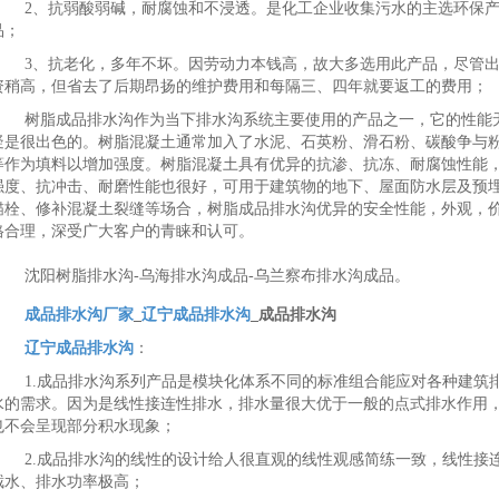
2、抗弱酸弱碱，耐腐蚀和不浸透。是化工企业收集污水的主选环保
品；
3、抗老化，多年不坏。因劳动力本钱高，故大多选用此产品，尽管
资稍高，但省去了后期昂扬的维护费用和每隔三、四年就要返工的费用；
树脂成品排水沟作为当下排水沟系统主要使用的产品之一，它的性能
疑是很出色的。树脂混凝土通常加入了水泥、石英粉、滑石粉、碳酸争与
等作为填料以增加强度。树脂混凝土具有优异的抗渗、抗冻、耐腐蚀性能
强度、抗冲击、耐磨性能也很好，可用于建筑物的地下、屋面防水层及预
锚栓、修补混凝土裂缝等场合，树脂成品排水沟优异的安全性能，外观，
格合理，深受广大客户的青睐和认可。
沈阳树脂排水沟-乌海排水沟成品-乌兰察布排水沟成品。
成品排水沟厂家
_
辽宁成品排水沟
_成品排水沟
辽宁成品排水沟
：
1.成品排水沟系列产品是模块化体系不同的标准组合能应对各种建筑
水的需求。因为是线性接连性排水，排水量很大优于一般的点式排水作用
也不会呈现部分积水现象；
2.成品排水沟的线性的设计给人很直观的线性观感简练一致，线性接
截水、排水功率极高；