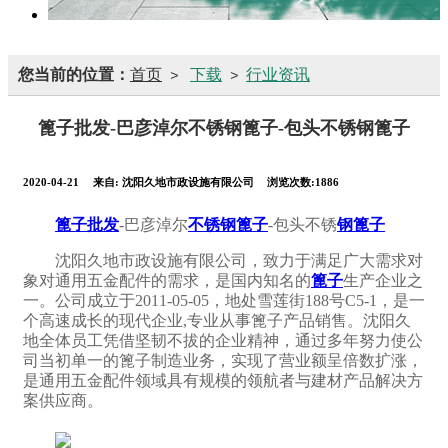
您当前的位置：
首页
下载
行业资讯
>
>
篦子批发-巴彦淖尔不锈钢篦子-包头不锈钢篦子
2020-04-21
来自:
沈阳久地市政设施有限公司
浏览次数:1886
篦子批发
-巴彦淖尔
不锈钢篦子
-包头不锈
钢篦子
沈阳久地市政设施有限公司，致力于满足广大需求对
象对通用五金配件的需求，是国内知名的
篦子
生产企业之
一。公司成立于2011-05-05，地处雪莲街188号C5-1，是一
个高速成长的现代企业,专业从事篦子产品销售。沈阳久
地全体员工凭借坚韧不拔的企业精神，通过多年努力使公
司当初单一的篦子制造业务，实现了营业额呈倍数扩涨，
是通用五金配件领域具有规模的领航者与建材产品解决方
案供应商。