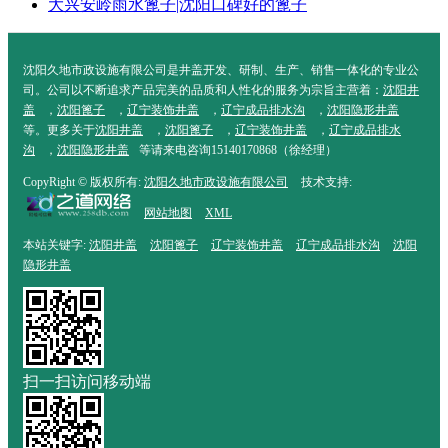
大兴安岭雨水篦子|沈阳口碑好的篦子
沈阳久地市政设施有限公司是井盖开发、研制、生产、销售一体化的专业公
司。公司以不断追求产品完美的品质和人性化的服务为宗旨主营着：
沈阳井
盖
，
沈阳篦子
，
辽宁装饰井盖
，
辽宁成品排水沟
，
沈阳隐形井盖
等。更多关于
沈阳井盖
，
沈阳篦子
，
辽宁装饰井盖
，
辽宁成品排水
沟
，
沈阳隐形井盖
等请来电咨询15140170868（徐经理）
CopyRight © 版权所有:
沈阳久地市政设施有限公司
技术支持:
网站地图
XML
本站关键字:
沈阳井盖
沈阳篦子
辽宁装饰井盖
辽宁成品排水沟
沈阳
隐形井盖
扫一扫访问移动端