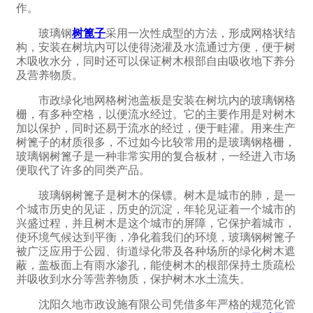
作。
玻璃钢
树篦子
采用一次性成型的方法，形成网格状结
构，安装在树坑内可以使得浇灌及水流通过方便，便于树
木吸收水分，同时还可以保证树木根部自由吸收地下养分
及营养物质。
市政绿化地网格树池盖板是安装在树坑内的玻璃钢格
栅，有多种空格，以便流水经过。它的主要作用是对树木
加以保护，同时还易于流水的经过，便于畦灌。用来生产
树篦子的材质很多，不过如今比较常用的是玻璃钢格栅，
玻璃钢树篦子是一种非常实用的复合板材，一经进入市场
便取代了许多的同类产品。
玻璃钢树篦子是树木的保镖。树木是城市的肺，是一
个城市历史的见证，历史的沉淀，年轮见证着一个城市的
兴盛过程，并且树木是这个城市的屏障，它保护着城市，
使环境气候达到平衡，净化着我们的环境，玻璃钢树篦子
被广泛应用于公园、街道绿化带及各种场所的绿化树木遮
蔽，盖板面上有雨水渗孔，能使树木的根部保持土质疏松
并吸收到水分等营养物质，保护树木水土流失。
沈阳久地市政设施有限公司凭借多年严格的规范化管