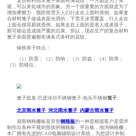
复合材料雨水篦子表面布满花纹，一方面是为了美
观，可以美化城市的形象。另一个很重要的方面就是为了
增加摩擦力，预防雨雪天人们行走在上面时滑倒。如果复
合材料篦子做成表面光滑的，下雪天冰雪覆盖，行人走在
上面会很容易就滑倒。如果走在上面的是老人或者孩子，
那可能会造成很严重的后果。所以，现在生产的复合材料
篦子表面普遍都布满各式各样的花纹。
铸铁箅子特点：
（1）防震；（2）防响；（3）防盗；（4）防滑；
（5）防移位。
篦子批发-巴彦淖尔不锈钢篦子-包头不锈钢
篦子
。
北京雨水篦子
_
河北雨水篦子
_
内蒙古雨水篦子
扇形钢格栅板是异形
钢格板
的一种是根据客户是需求
制作出各种不规则形状的钢格板、平台板，地沟钢格栅，
本厂拥有先进的CAD电脑辅助设计系统，为您设计并制