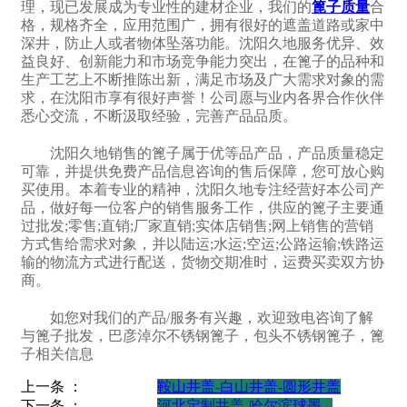
理，现已发展成为专业性的建材企业，我们的
篦子质量
合
格，规格齐全，应用范围广，拥有很好的遮盖道路或家中
深井，防止人或者物体坠落功能。沈阳久地服务优异、效
益良好、创新能力和市场竞争能力突出，在篦子的品种和
生产工艺上不断推陈出新，满足市场及广大需求对象的需
求，在沈阳市享有很好声誉！公司愿与业内各界合作伙伴
悉心交流，不断汲取经验，完善产品品质。
沈阳久地销售的篦子属于优等品产品，产品质量稳定
可靠，并提供免费产品信息咨询的售后保障，您可放心购
买使用。本着专业的精神，沈阳久地专注经营好本公司产
品，做好每一位客户的销售服务工作，供应的篦子主要通
过批发;零售;直销;厂家直销;实体店销售;网上销售的营销
方式售给需求对象，并以陆运;水运;空运;公路运输;铁路运
输的物流方式进行配送，货物交期准时，运费买卖双方协
商。
如您对我们的产品/服务有兴趣，欢迎致电咨询了解
与篦子批发，巴彦淖尔不锈钢篦子，包头不锈钢篦子，篦
子相关信息
上一条 ：
鞍山井盖-白山井盖-圆形井盖
下一条 ：
河北定制井盖-哈尔滨球墨...