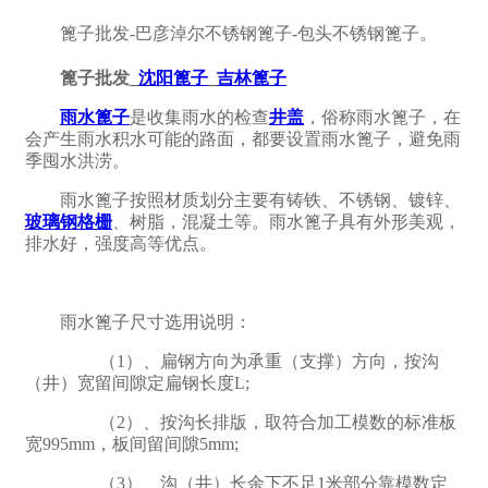
篦子批发-巴彦淖尔不锈钢篦子-包头不锈钢篦子。
篦子批发_
沈阳篦子
_
吉林篦子
雨水篦子
是收集雨水的检查
井盖
，俗称雨水篦子，在
会产生雨水积水可能的路面，都要设置雨水篦子，避免雨
季囤水洪涝。
雨水篦子按照材质划分主要有铸铁、不锈钢、镀锌、
玻璃钢格栅
、树脂，混凝土等。雨水篦子具有外形美观，
排水好，强度高等优点。
雨水篦子尺寸选用说明：
（1）、扁钢方向为承重（支撑）方向，按沟
（井）宽留间隙定扁钢长度L;
（2）、按沟长排版，取符合加工模数的标准板
宽995mm，板间留间隙5mm;
（3）、沟（井）长余下不足1米部分靠模数定