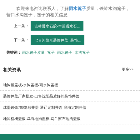
欢迎来电咨询联系人，了解
雨水篦子
质量，铁岭水沟篦子，
营口水沟篦子，篦子的相关信息
上一条 ：
吉林透水石胶-本溪透水石...
下一条 ：
七台河隐形装饰井盖_装饰...
关键词：
雨水篦子质量
篦子
雨水篦子
水沟篦子
更多>>
相关资讯
地沟钢盖板-水沟盖板-雨水沟盖板
装饰井盖厂家批发-出售沈阳品质好的装饰井盖
球墨铸铁700隐形井盖-通辽定制井盖-乌海定制井盖
地沟格栅盖板-乌海地沟盖板-乌兰察布地沟盖板