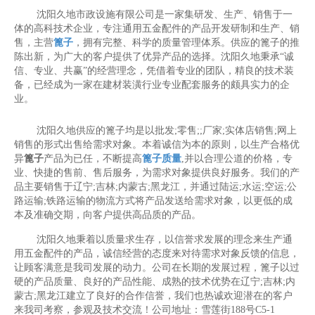
沈阳久地市政设施有限公司是一家集研发、生产、销售于一
体的高科技术企业，专注通用五金配件的产品开发研制和生产、销
售，主营
篦子
，拥有完整、科学的质量管理体系。供应的篦子的推
陈出新，为广大的客户提供了优异产品的选择。沈阳久地秉承“诚
信、专业、共赢”的经营理念，凭借着专业的团队，精良的技术装
备，已经成为一家在建材装潢行业专业配套服务的颇具实力的企
业。
沈阳久地供应的篦子均是以批发;零售;;厂家;实体店销售;网上
销售的形式出售给需求对象。本着诚信为本的原则，以生产合格优
异
篦子
产品为已任，不断提高
篦子质量
,并以合理公道的价格，专
业、快捷的售前、售后服务，为需求对象提供良好服务。我们的产
品主要销售于辽宁;吉林;内蒙古;黑龙江，并通过陆运;水运;空运;公
路运输;铁路运输的物流方式将产品发送给需求对象，以更低的成
本及准确交期，向客户提供高品质的产品。
沈阳久地秉着以质量求生存，以信誉求发展的理念来生产通
用五金配件的产品，诚信经营的态度来对待需求对象反馈的信息，
让顾客满意是我司发展的动力。公司在长期的发展过程，篦子以过
硬的产品质量、良好的产品性能、成熟的技术优势在辽宁;吉林;内
蒙古;黑龙江建立了良好的合作信誉，我们也热诚欢迎潜在的客户
来我司考察，参观及技术交流！公司地址：雪莲街188号C5-1