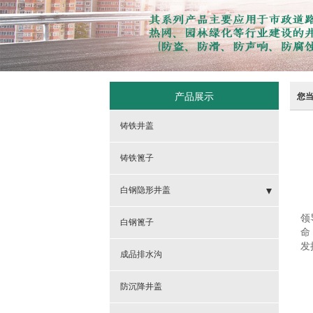
产品展示
您
铸铁井盖
铸铁篦子
白钢隐形井盖
领
- 隐形井盖
白钢篦子
命
发
- 方隐形井盖
成品排水沟
- 球墨铸铁700隐形井盖
防沉降井盖