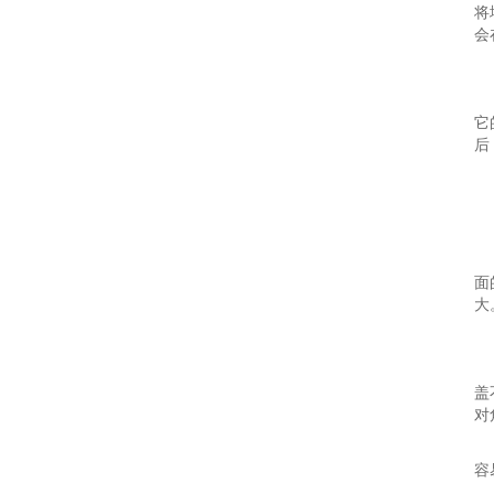
将
会
它
后
面
大
盖
对
容