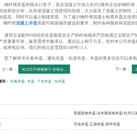
钢纤维井盖和雨水口箅子，是在混凝土中加入长约2厘米左右的钢纤维
的放射状分布，从而使混凝土强度得到加强，大大提高了混凝土的韧性，
的提高，同时可以减小裂缝宽度。为了减少钢纤维混凝土检查井盖在使用
。钢纤维
混凝土井盖
表面可根据城市建设的要求，制作各种颜色和花纹的
通用五金配件0供给的井盖都是在生产的时候颠末严厉检测之后契合产物的
产质量量牢靠，备受需求对象承认。通过以上相干引见，您对本公司井盖
，或来电征询。我们的地点是雪莲街188号C5-1。
想了解有关长春井盖，通化井盖，松原井盖，井盖的更多信息可以来电
上一条 ：
下一条 ：
哈尔滨不锈钢篦子-价格合...
键词：
长春井盖
井盖
下水井盖
水井盖
景观装饰井盖-佳木斯装饰井盖-牡丹江
盖
丹东井盖-辽源井盖-四平井盖