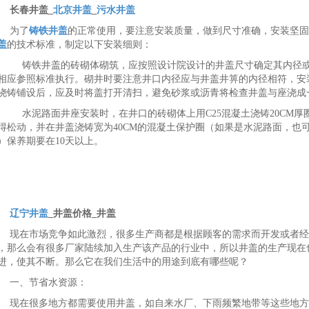
长春井盖_
北京井盖
_
污水井盖
为了
铸铁井盖
的正常使用，要注意安装质量，做到尺寸准确，安装坚固
盖
的技术标准，制定以下安装细则：
铸铁井盖的砖砌体砌筑，应按照设计院设计的井盖尺寸确定其内径或
相应参照标准执行。砌井时要注意井口内径应与井盖井箅的内径相符，安
浇铸铺设后，应及时将盖打开清扫，避免砂浆或沥青将检查井盖与座浇成
水泥路面井座安装时，在井口的砖砌体上用C25混凝土浇铸20CM厚
得松动，并在井盖浇铸宽为40CM的混凝土保护圈（如果是水泥路面，也可
）保养期要在10天以上。
辽宁井盖
_
井盖
价格_井盖
现在市场竞争如此激烈，很多生产商都是根据顾客的需求而开发或者经
，那么会有很多厂家陆续加入生产该产品的行业中，所以井盖的生产现在
进，使其不断。那么它在我们生活中的用途到底有哪些呢？
一、节省水资源：
现在很多地方都需要使用井盖，如自来水厂、下雨频繁地带等这些地方