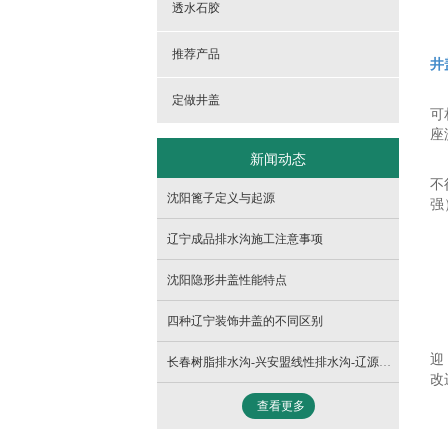
- 球墨铸铁1000隐形井盖
透水石胶
推荐产品
井
定做井盖
可
座
新闻动态
不
沈阳篦子定义与起源
强
辽宁成品排水沟施工注意事项
沈阳隐形井盖​性能特点
四种辽宁装饰井盖的不同区别
迎
长春树脂排水沟-兴安盟线性排水沟-辽源线性排水沟
改
查看更多