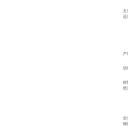
主
还
产
切
材
然
击
钢