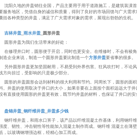
沈阳久地的井盖销往全国，产品主要用于用于道路施工，是建筑装潢首要
要服务地区，凭借自身的诚信和质量，得到了良好的市场回馈与广大需求
囊括各种类型的井盖，满足了广大需求对象的需求，展现出勃勃的生机。
吉林井盖
_
雨水井盖
_圆形井盖
圆形井盖为我们生活带来的好处：
在修理井口时，圆形便于开启，同时也更安全。在维修时，不会有棱角
制造企业来说，制造一个圆形井盖要比制造一个
方形井盖
要省事的很多。
另外圆形井盖更加坚固耐用，不易受到外界伤害。狂风吹打时，不论风
线方向掠过，受影响的只是极少部分。
圆形的井盖圆形会达到材料的很大利用和节约。同周长下，圆形的面积
料。井盖的使用取决于井口的大小，如果非要在上面按个面积远远大于井
没有直接使用圆形的井盖更有效，既节约井盖的材料，也保证了井口的安
盘锦井盖
_
钢纤维井盖
_
井盖多少钱
钢纤维井盖，和雨水口箅子，该产品以纤维混凝土作基体，利用钢纤维
强度、韧性、冲击韧性等性能加入混凝土制作而成。钢纤维 混凝土在薄
筋，以玻璃钢增强边框，经精心加工而成。