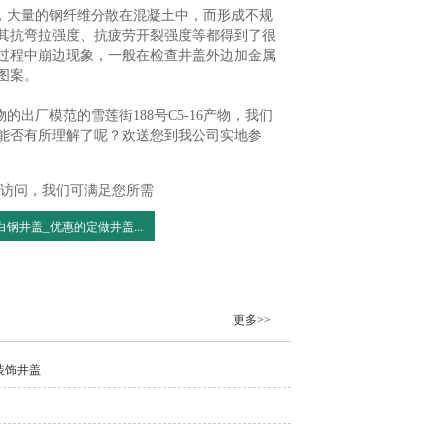
，大量的钢纤维分散在混凝土中，而形成不规
其抗弯拉强度、抗疲劳开裂强度等都得到了很
过程中崩边现象，一般在检查井盖外边加金属
图案。
出厂模范的雪莲街188号C5-16产物，我们
能否有所理解了呢？欢送您到我公司实地参
访问，我们可满足您所需
白钢井盖_优惠的定做井盖...
更多>>
装饰井盖