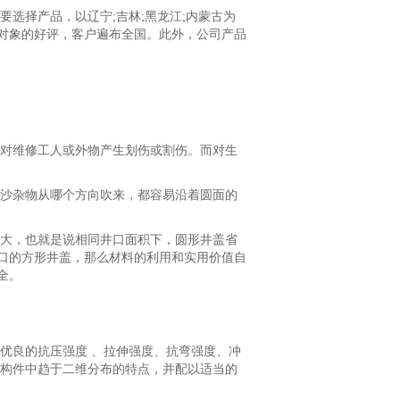
选择产品，以辽宁;吉林;黑龙江;内蒙古为
对象的好评，客户遍布全国。此外，公司产品
对维修工人或外物产生划伤或割伤。而对生
沙杂物从哪个方向吹来，都容易沿着圆面的
大，也就是说相同井口面积下，圆形井盖省
口的方形井盖，那么材料的利用和实用价值自
全。
优良的抗压强度 、拉伸强度、抗弯强度、冲
壁构件中趋于二维分布的特点，并配以适当的