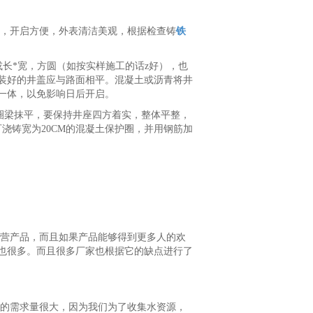
，开启方便，外表清洁美观，根据检查铸
铁
长*宽，方圆（如按实样施工的话z好），也
装好的井盖应与路面相平。混凝土或沥青将井
一体，以免影响日后开启。
圈梁抹平，要保持井座四方着实，整体平整，
浇铸宽为20CM的混凝土保护圈，并用钢筋加
营产品，而且如果产品能够得到更多人的欢
也很多。而且很多厂家也根据它的缺点进行了
的需求量很大，因为我们为了收集水资源，