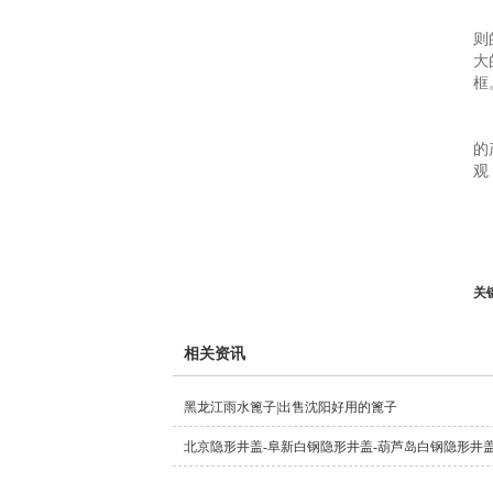
则
大
框
的
观
关
相关资讯
黑龙江雨水篦子|出售沈阳好用的篦子
北京隐形井盖-阜新白钢隐形井盖-葫芦岛白钢隐形井