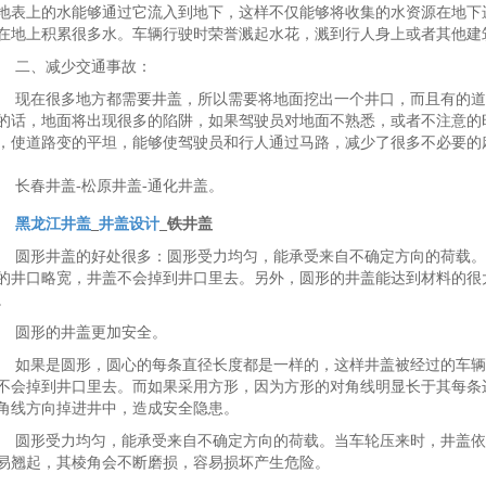
地表上的水能够通过它流入到地下，这样不仅能够将收集的水资源在地下
在地上积累很多水。车辆行驶时荣誉溅起水花，溅到行人身上或者其他建
二、减少交通事故：
现在很多地方都需要井盖，所以需要将地面挖出一个井口，而且有的道
的话，地面将出现很多的陷阱，如果驾驶员对地面不熟悉，或者不注意的
，使道路变的平坦，能够使驾驶员和行人通过马路，减少了很多不必要的
长春井盖-松原井盖-通化井盖。
黑龙江井盖
_
井盖设计
_铁井盖
圆形井盖的好处很多：圆形受力均匀，能承受来自不确定方向的荷载。
的井口略宽，井盖不会掉到井口里去。另外，圆形的井盖能达到材料的很
。
圆形的井盖更加安全。
如果是圆形，圆心的每条直径长度都是一样的，这样井盖被经过的车辆
不会掉到井口里去。而如果采用方形，因为方形的对角线明显长于其每条
角线方向掉进井中，造成安全隐患。
圆形受力均匀，能承受来自不确定方向的荷载。当车轮压来时，井盖依
易翘起，其棱角会不断磨损，容易损坏产生危险。