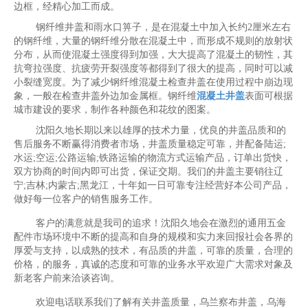
边框，经精心加工而成。
钢纤维井盖和雨水口箅子，是在混凝土中加入长约2厘米左右
的钢纤维，大量的钢纤维分散在混凝土中，而形成不规则的放射状
分布，从而使混凝土强度得到加强，大大提高了混凝土的韧性，其
抗弯拉强度、抗疲劳开裂强度等都得到了很大的提高，同时可以减
小裂缝宽度。为了减少钢纤维混凝土检查井盖在使用过程中崩边现
象，一般在检查井盖外边加金属框。钢纤维
混凝土井盖
表面可根据
城市建设的要求，制作各种颜色和花纹的图案。
沈阳久地长期以来以雄厚的技术力量，优良的井盖品质和的
售后服务不断赢得消费者市场，井盖质量稳定可靠，并配备陆运;
水运;空运;公路运输;铁路运输的物流方式运输产品，订单出货快，
双方协商的时间内即可出货，保证交期。我们的井盖主要销往辽
宁;吉林;内蒙古;黑龙江，十年如一日可靠专注经营好本公司产品，
做好每一位客户的销售服务工作。
客户的满意就是我司的追求！沈阳久地会在激烈的通用五金
配件市场环境中不断的提高和自身的规模和实力来回报社会各界的
厚爱与支持，以成熟的技术，有品质的井盖，可靠的质量，合理的
价格，的服务，真诚的态度和可靠的业务水平欢迎广大需求对象及
新老客户前来洽谈咨询。
欢迎电话联系我们了解有关井盖质量，乌兰察布井盖，乌海