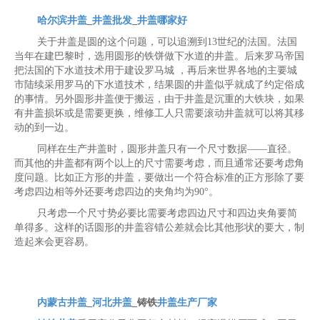
哈尔滨井盖
_
井盖批发
_
井盖哪家好
关于井盖是圆的这个问题，可以追溯到13世纪的法国。法国
当年在建巴黎时，选用圆形的铁饼做下水道的井盖。后来罗马帝国
把法国的下水道技术用于建设罗马城 ，再后来世界各地的主要城
市陆续采用罗马的下水道技术，结果圆的井盖似乎就成了约定俗成
的事情。另外圆形井盖便于搬运，由于井盖是沉重的大铁块，如果
有井盖损坏或是需要更换，维修工人只需要滚动井盖就可以将其移
动的到一边。
同样在生产井盖时，圆形井盖只有一个尺寸数据——直径。
而其他的井盖都有两个以上的尺寸需要考虑，而且通常还要考虑角
度问题。比如正方形的井盖，要做出一个符合标准的正方形除了要
考虑四边相等外还要考虑四边的夹角均为90°。
只考虑一个尺寸势必要比需要考虑四边尺寸和四边夹角要简
单得多。这样的话圆形的井盖容错公差就会比其他形状的要大，制
造起来会更容易。
内蒙古井盖
_
河北井盖
_铸铁
井盖生产厂家