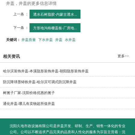
井盖，井盖的更多信息详情
上一条 ：
透水石树脂胶-内蒙古透水...
下一条 ：
方形地沟格栅盖板-厂房地...
关键词：
井盖质量
下水井盖
井盖
水井盖
更多>>
相关资讯
哈尔滨装饰井盖-本溪隐形装饰井盖-朝阳隐形装饰井盖
防沉降球墨铸铁井盖-哈尔滨可调式防沉降井盖
树篦子厂家-沈阳价格优惠的篦子
通化井盖-哪儿有卖物超所值井盖
沈阳久地市政设施有限公司是井盖开发、研制、生产、销售一体化的专业
公司。公司以不断追求产品完美的品质和人性化的服务为宗旨主营着：
沈