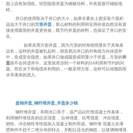
面上设有加强筋。轻型隐形井盖为钢板结构，外表直接可铺贴地
砖。
井口的使用取决于井口的大小，如果非要在上面安装个面积
远远大于井口的
方形井盖
，那么材料的利用和实用价值自然没有直
接使用圆形的井盖更有效，既节约井盖的材料，也保证了井口的安
全。
如果采用方形井盖，因为方形的对角线明显长于其每条
边长，这样的井盖被轧起时，很容易沿井口的对角线方向掉进井
中，造成安全隐患。如果井口做成圆形或明显小于井盖，方形的
井
盖
就不会掉进井中。这里就牵涉到一个材料的DA利用和节约的问
题。而在乡下和电缆井利用的，一般采用方形，这样可以地预防雨
水等液体的进入。
盘锦井盖
_
钢纤维井盖
_
井盖多少钱
钢纤维井盖，和雨水口箅子，该产品以纤维混凝土作基体，
利用钢纤维优良的抗压强度 、拉伸强度、抗弯强度、冲击强度、
韧性、冲击韧性等性能加入混凝土制作而成。钢纤维 混凝土在薄
壁构件中趋于二维分布的特点，并配以适当的钢筋，以玻璃钢增强