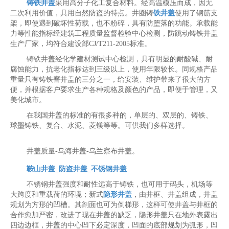
铸铁井盖
采用高分子化工复合材料。经高温模压而成，因无
二次利用价值，具用自然防盗的特点。井圈铸
铁井盖
使用了钢筋支
架，即使遇到破坏性荷载，也不粉碎，具有防堕落的功能。承载能
力等性能指标经建筑工程质量监督检验中心检测，防跳动铸铁井盖
生产厂家，均符合建设部CJ/T211-2005标准。
铸铁井盖经化学建材测试中心检测，具有明显的耐酸碱、耐
腐蚀能力，抗老化指标达到三级以上，使用年限较长。同规格产品
重量只有铸铁窨井盖的三分之一，给安装、维护带来了很大的方
便，并根据客户要求生产各种规格及颜色的产品，即便于管理，又
美化城市。
在我国井盖的标准的有很多种的，单层的、双层的、铸铁、
球墨铸铁、复合、水泥、菱镁等等。可供我们多样选择。
井盖质量-乌海井盖-乌兰察布井盖。
鞍山井盖
_
防盗井盖
_
不锈钢井盖
不锈钢井盖强度和耐性远高于铸铁，也可用于码头，机场等
大跨度和重载荷的环境；新式
隐形井盖
，由井框、井盖组成，井盖
规划为方形的凹槽。其剖面也可为倒梯形，这样可使井盖与井框的
合作愈加严密，改进了现在井盖的缺乏，隐形井盖只在地外表露出
四边边框，井盖的中心凹下必定深度，凹面的底部规划为弧形，凹