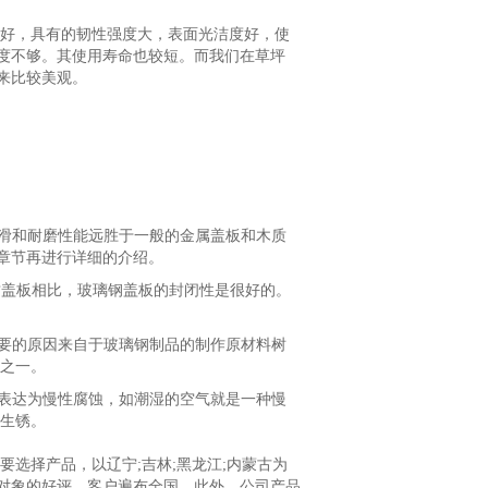
好，具有的韧性强度大，表面光洁度好，使
度不够。其使用寿命也较短。而我们在草坪
来比较美观。
防滑和耐磨性能远胜于一般的金属盖板和木质
章节再进行详细的介绍。
质盖板相比，玻璃钢盖板的封闭性是很好的。
主要的原因来自于玻璃钢制品的制作原材料树
能之一。
以表达为慢性腐蚀，如潮湿的空气就是一种慢
的生锈。
选择产品，以辽宁;吉林;黑龙江;内蒙古为
对象的好评，客户遍布全国。此外，公司产品