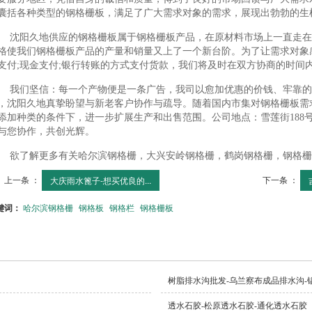
囊括各种类型的钢格栅板，满足了广大需求对象的需求，展现出勃勃的生
沈阳久地供应的钢格栅板属于钢格栅板产品，在原材料市场上一直走在
格使我们钢格栅板产品的产量和销量又上了一个新台阶。为了让需求对象
支付;现金支付;银行转账的方式支付货款，我们将及时在双方协商的时间
我们坚信：每一个产物便是一条广告，我司以愈加优惠的价钱、牢靠的
，沈阳久地真挚盼望与新老客户协作与疏导。随着国内市集对钢格栅板需
添加种类的条件下，进一步扩展生产和出售范围。公司地点：雪莲街188号
与您协作，共创光辉。
欲了解更多有关哈尔滨钢格栅，大兴安岭钢格栅，鹤岗钢格栅，钢格栅
上一条 ：
下一条 ：
大庆雨水篦子-想买优良的...
键词：
哈尔滨钢格栅
钢格板
钢格栏
钢格栅板
树脂排水沟批发-乌兰察布成品排水沟-
透水石胶-松原透水石胶-通化透水石胶