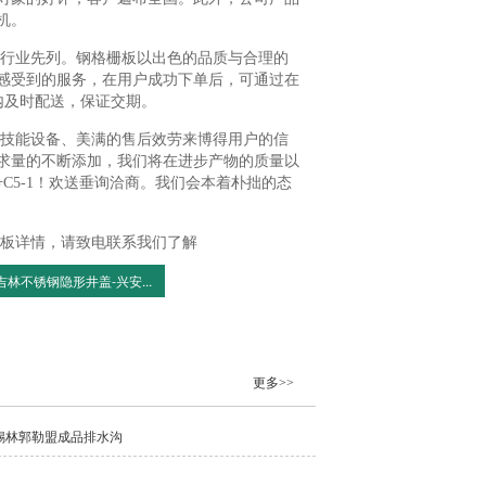
机。
行业先列。钢格栅板以出色的品质与合理的
感受到的服务，在用户成功下单后，可通过在
内及时配送，保证交期。
技能设备、美满的售后效劳来博得用户的信
求量的不断添加，我们将在进步产物的质量以
C5-1！欢送垂询洽商。我们会本着朴拙的态
板详情，请致电联系我们了解
吉林不锈钢隐形井盖-兴安...
更多>>
锡林郭勒盟成品排水沟