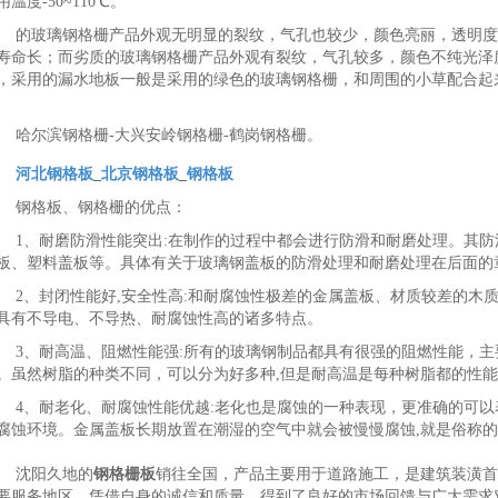
用温度-50~110℃。
的玻璃钢格栅产品外观无明显的裂纹，气孔也较少，颜色亮丽，透明度
寿命长；而劣质的玻璃钢格栅产品外观有裂纹，气孔较多，颜色不纯光泽
，采用的漏水地板一般是采用的绿色的玻璃钢格栅，和周围的小草配合起
哈尔滨钢格栅-大兴安岭钢格栅-鹤岗钢格栅。
河北钢格板
_
北京钢格板
_
钢格板
钢格板、钢格栅的优点：
1、耐磨防滑性能突出:在制作的过程中都会进行防滑和耐磨处理。其
板、塑料盖板等。具体有关于玻璃钢盖板的防滑处理和耐磨处理在后面的
2、封闭性能好,安全性高:和耐腐蚀性极差的金属盖板、材质较差的木
具有不导电、不导热、耐腐蚀性高的诸多特点。
3、耐高温、阻燃性能强:所有的玻璃钢制品都具有很强的阻燃性能，
。虽然树脂的种类不同，可以分为好多种,但是耐高温是每种树脂都的性
4、耐老化、耐腐蚀性能优越:老化也是腐蚀的一种表现，更准确的可
腐蚀环境。金属盖板长期放置在潮湿的空气中就会被慢慢腐蚀,就是俗称
沈阳久地的
钢格栅板
销往全国，产品主要用于道路施工，是建筑装潢首要
要服务地区，凭借自身的诚信和质量，得到了良好的市场回馈与广大需求