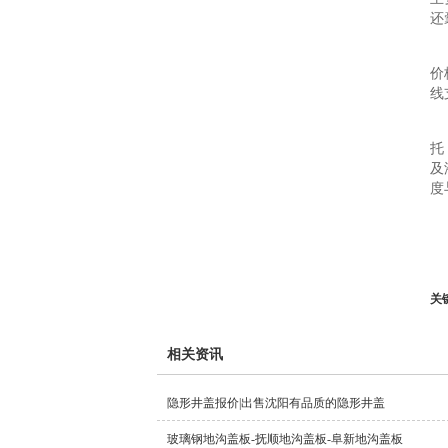
还
价
线
托
及
度
关
相关资讯
隐形井盖报价|出售沈阳有品质的隐形井盖
玻璃钢地沟盖板-抚顺地沟盖板-阜新地沟盖板