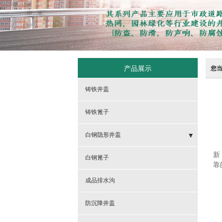
产品展示
您
铸铁井盖
铸铁篦子
白钢隐形井盖
新
- 隐形井盖
白钢篦子
靠
- 方隐形井盖
成品排水沟
- 球墨铸铁700隐形井盖
防沉降井盖