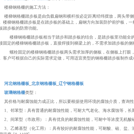
楼梯钢格栅的施工方法：
楼梯钢格栅踏步板是由负载扁钢和横杆按必定距离经纬摆放，两头带侧
。楼梯钢格栅踏步板是在踏步板的基础上，扁钢方向加装防护前护板，一
板踏步板的防滑功能。
楼梯钢格栅踏步板相当于踏步和踏步板的结合，是踏步板里功能全的
接固定的楼梯钢格栅踏步板，直接焊接到梯梁上的，不需求加踏步板的侧
螺栓固定的楼梯钢格栅踏步板两头需求加厚的侧板，在侧板上打眼，
。客户可根据自己的实际需求定做，可用适宜类型的钢格栅踏步板制作成
河北钢格栅板
_
北京钢格栅板
_
辽宁钢格栅板
玻璃钢格栅
类型：
其价格与耐腐蚀能力成正比，所以要根据使用环境的腐蚀介质，查询性
1、邻苯型：具有普通的耐腐蚀性能，可耐大气老化、海水腐蚀等，长期使
2、间苯型（市政用）：具有优良的耐腐蚀性能，可耐中等浓度无机酸硷各
3、乙烯基型（化工用）：具有较好的耐腐蚀性能，可耐酸、硷、盐、