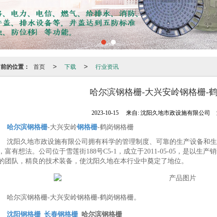
当前的位置：
首页
下载
行业资讯
>
>
哈尔滨钢格栅-大兴安岭钢格栅-
2023-10-15
来自:
沈阳久地市政设施有限公司
哈尔滨钢格栅
-大兴安岭
钢格栅
-鹤岗钢格栅
沈阳久地市政设施有限公司拥有科学的管理制度、可靠的生产设备和生
，富有想法。公司位于雪莲街188号C5-1，成立于2011-05-05，是以生产
的团队，精良的技术装备，使沈阳久地在本行业中奠定了地位。
哈尔滨钢格栅-大兴安岭钢格栅-鹤岗钢格栅。
沈阳钢格栅
_
长春钢格栅
_哈尔滨钢格栅