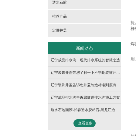
- 球墨铸铁1000隐形井盖
透水石胶
推荐产品
捷
栅
定做井盖
焊
新闻动态
用
辽宁成品排水沟：现代排水系统的智慧之选
辽宁装饰井盖带您了解一下不锈钢装饰井盖介绍
辽宁装饰井盖告诉您井盖制造标准到底有哪些？
辽宁成品排水沟告诉您隧道排水沟施工方案
透水石地面胶-长春透水胶粘石-黑龙江透水胶粘石
查看更多