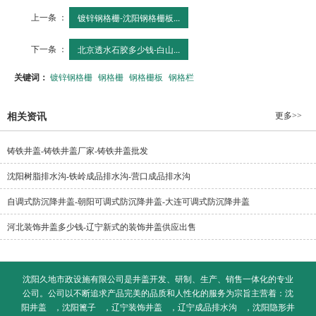
上一条 ：
镀锌钢格栅-沈阳钢格栅板...
下一条 ：
北京透水石胶多少钱-白山...
关键词：
镀锌钢格栅
钢格栅
钢格栅板
钢格栏
更多>>
相关资讯
铸铁井盖-铸铁井盖厂家-铸铁井盖批发
沈阳树脂排水沟-铁岭成品排水沟-营口成品排水沟
自调式防沉降井盖-朝阳可调式防沉降井盖-大连可调式防沉降井盖
河北装饰井盖多少钱-辽宁新式的装饰井盖供应出售
沈阳久地市政设施有限公司是井盖开发、研制、生产、销售一体化的专业
公司。公司以不断追求产品完美的品质和人性化的服务为宗旨主营着：
沈
阳井盖
，
沈阳篦子
，
辽宁装饰井盖
，
辽宁成品排水沟
，
沈阳隐形井