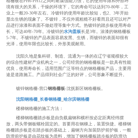
格栅板在PH6-PH12之间时耐腐蚀能力强，它的使用年限和外部环
境有很大的关系，干燥的环境下，它的寿命可以达到70-80年，工
业上一般20-30年左右。冷镀锌的使用年龄比较短，也2、3年开始
显出生锈的现象了。不镀锌，不仅外观粗糙不好看而且还可以对产
品进行涂漆和表面不做处理等集中方式。热镀锌的踏步板使用寿命
长，可达40年-70年。冷镀锌的
水沟盖板
长是3年。涂漆的钢格栅板
5-7年。不镀锌的产品表面容易发黑、生锈，而镀锌的表面却很有
光泽，使用年限也比较长，外形美观耐用。
沈阳久地是集科研、制造、流通为一体的在辽宁省规模较大
的综合性建材产业机构之一，公司经营的钢格栅板是一款具有性能
优良，使用寿命长，适用范围广泛等特点的钢格栅板产品，主要用
途是道路施工。产品得到社会广泛的好评，公司形象不断提升。
镀锌钢格栅-营口
钢格栅板
-沈抚新区钢格栅板。
沈阳钢格栅
_
长春钢格栅
_
哈尔滨钢格栅
楼梯钢格栅的施工方法：
楼梯钢格栅踏步板是由负载扁钢和横杆按必定距离经纬摆
放，两头带侧板螺栓固定的。首要用在钢梯上，装置快捷。楼梯钢
格栅踏步板是在踏步板的基础上，扁钢方向加装防护前护板，一般
防滑前护板是由花纹板为质料，增加了钢格栅板踏步板的防滑功