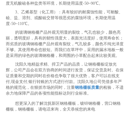
度无机酸硷各种盐类等环境，长期使用温度-50~90℃。
3、乙烯基型（化工用）：具有较好的耐腐蚀性能，可耐酸、
硷、盐、溶剂、或酸硷交替等很恶劣的腐蚀环境，长期使用温
度-50~110℃。
的玻璃钢格栅产品外观无明显的裂纹，气孔也较少，颜色亮
丽，透明度好，具有的韧性强度大，表面光洁度好，使用寿命长；
而劣质的玻璃钢格栅产品外观有裂纹，气孔较多，颜色不纯光泽度
不够。其使用寿命也较短。而我们在草坪中，采用的漏水地板一般
是采用的绿色的玻璃钢格栅，和周围的小草配合起来比较美观。
沈阳久地精益求精、捍卫产品的品质，让钢格栅板绽放光
辉，公司产品会在双方协商的时间进行发货，保证交货及时。在保
证质量和交期的同时在价格也争取了很大优势，客户可以在线支
付;现金支付;银行转账的方式进行付款。沈阳久地公司凭借多年严
格的规范化，在狠抓市场的同时，注重
钢格栅板质量
的检验，不遗
余力地保障产品的各项性能指标达到行业标准。
想更深入的了解沈抚新区钢格栅板，镀锌钢格栅，营口钢格
栅板，钢格栅板，请电话来询，全天恭候您的来电