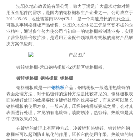
沈阳久地市政设施有限公司，致力于满足广大需求对象对通
用五金配件的需求，是国内的钢格栅板生产企业之一。公司成立于
2011-05-05，地处雪莲街188号C5-1，是一个高速成长的现代企业,
可靠从事钢格栅板产品销售。沈阳久地全体员工凭借坚韧不拔的企
业精神，通过多年努力使公司当初单一的钢格栅板制造业务，实现
了营业额呈倍数扩涨，是通用五金配件领域具有规模的建材产品解
决方案供应商。
镀锌钢格栅-营口钢格栅板-沈抚新区钢格栅板。
镀锌钢格栅_钢格栅板_钢格栅
钢格栅板就是一种
钢格板
产品，钢格栅板一般选用热镀锌的
表面处理方法，对于热镀锌的这种方法是比较常见的。钢格栅板表
面热镀锌处理的效果要比冷镀锌处理的效果要好，而且还可以延长
钢格栅板的使用寿命。一般来说，压焊钢格栅板完成之后，会对其
表面进行处理，常见的有电镀锌，喷防锈漆，热镀锌。热镀锌是其
中防锈效果好的。
在镀锌的处理上有两种方式，冷镀锌和热镀锌。镀过锌的钢
格栅板可以起到防止氧化的作用，延长它的使用年限。热镀锌的钢