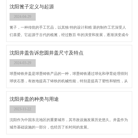
沈阳篦子定义与起源
2024-04-29
篦子，一种传统的手工艺品，以其独 特的设计和精 湛的制作工艺深受人
们喜爱。它起源于古代的梳篦，经过数百 年的演变和发展，逐渐演变成今
日的篦子。
沈阳井盖​告诉您圆井盖尺寸及特点
2024-03-29
​球墨铸铁井盖是球墨铸铁产品的一种，球墨铸铁通过球化和孕育处理得到
球状石墨，有效地提高了铸铁的机械性能，特别是提高了塑性和韧性，从
而得到比碳钢还高的强度。球墨铸铁是20世纪五十年代发展起来的一种强
度高铸铁材料，其综合性能接近于钢，正是基于其优异的性能，已成功地
沈阳井盖的种类与用途
用于铸造一些受力复杂，强度、韧性、耐磨性要求较高的零件。球墨铸铁
2023-11-22
已迅速发展为仅次于灰铸铁的、应用十分广泛的铸铁材料。所谓"以铁代
钢"，主要指球墨铸铁。
沈阳作为中国东北地区的重要城市，其市政设施发展历史悠久。井盖作为
城市基础设施的一部分，也经历了长时间的发展。