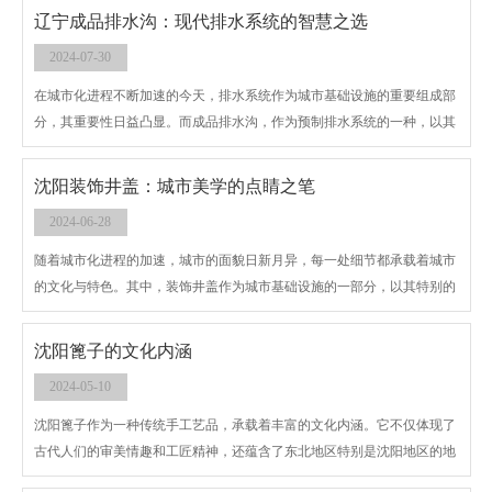
美观度要求的提高，沈阳隐形井盖作为一种创新产品应运而生，成为城市
辽宁成品排水沟：现代排水系统的智慧之选
治理和交通安全管理中的新宠。
2024-07-30
在城市化进程不断加速的今天，排水系统作为城市基础设施的重要组成部
分，其重要性日益凸显。而成品排水沟，作为预制排水系统的一种，以其
高 效、耐用、美观等特点，在现代城市建设和工程中发挥着不可替代的作
用。本文将深入探讨辽宁成品排水沟的特点、应用、优势以及未来发展趋
沈阳装饰井盖：城市美学的点睛之笔
势。
2024-06-28
随着城市化进程的加速，城市的面貌日新月异，每一处细节都承载着城市
的文化与特色。其中，装饰井盖作为城市基础设施的一部分，以其特别的
美学和实用性，逐渐成为了城市景观中不可或缺的一部分。本文将从装饰
井盖的定义、特点、应用及未来发展趋势等方面，深入探讨其在城市美学
沈阳篦子的文化内涵
中的重要作用。
2024-05-10
沈阳篦子作为一种传统手工艺品，承载着丰富的文化内涵。它不仅体现了
古代人们的审美情趣和工匠精神，还蕴含了东北地区特别是沈阳地区的地
域文化和民俗风情。