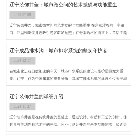
辽宁装饰井盖：城市微空间的艺术觉醒与功能重生
2025-07-09
辽宁装饰井盖：城市微空间的艺术觉醒与功能重生 在东京涩谷的十字路
口，巨型蜘蛛侠井盖吸引游客驻足拍照；在哥本哈根的街道上，童话主题
井盖成为城市导览的趣味坐标；在中国深圳的科技园区，太阳能发光井盖
在夜间勾勒出未来感的光影地图……当城市基础设施从“隐形存在”转变
辽宁成品排水沟：城市排水系统的坚实守护者
为“视觉焦点”，辽宁装饰井盖正以“小而美”的姿态，重新定义公共空间的
2024-12-17
美学价值与功能边界。这场始于20世纪末的城市微更新运动，不仅让井盖
从“城市伤疤”蜕变为“文化名片”，更探索出一条基础设施艺术化、功能复
在城市化进程日益加速的今天，城市排水系统的建设与维护显得尤为重
合化的创新路径。
要。辽宁，作为中国东北的重要省份，其城市排水系统的建设不仅关乎城
市生活的正常运行，更直接影响到居民的生活质量和城市的可持续发展。
其中，辽宁成品排水沟作为城市排水系统的重要组成部分，以其高 效、耐
辽宁装饰井盖的详细介绍
用、易维护的特点，成为了辽宁乃至全 国城市建设中不可或缺的一环。
2024-11-27
辽宁装饰井盖是在传统井盖的基础上，通过设计、材质和工艺的创新，使
其具有美观性和艺术性的井盖。它不仅满足井盖的基本功能需求，如遮盖
检查井、保护地下管线等，还通过图案、颜色、材质等多种设计元素，使