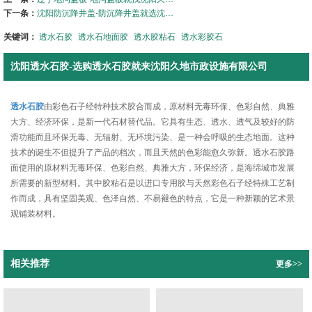
下一条：
沈阳防沉降井盖-防沉降井盖就选沈阳久地市政设施有限公司
关键词：
透水石胶
透水石地面胶
透水胶粘石
透水彩胶石
沈阳透水石胶-选购透水石胶就来沈阳久地市政设施有限公司
透水石胶
由彩色石子经特种技术胶合而成，原材料无毒环保、色彩自然、典雅
大方、经济环保，是新一代石材替代品。它具有生态、透水、透气及较好的防
滑功能而且环保无毒、无辐射、无环境污染、是一种会呼吸的生态地面。这种
技术的诞生不但提升了产品的档次，而且天然的色彩能愈久弥新。透水石胶路
面使用的原材料无毒环保、色彩自然、典雅大方，环保经济，是海绵城市发展
所需要的新型材料。其中胶粘石是以进口专用胶与天然彩色石子经特殊工艺制
作而成，具有坚固美观、色泽自然、不易褪色的特点，它是一种新颖的艺术景
观铺装材料。
相关推荐
更多>>