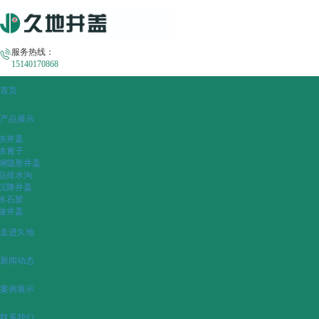
服务热线：
15140170868
首页
产品展示
铁井盖
铁篦子
钢隐形井盖
品排水沟
沉降井盖
水石胶
做井盖
走进久地
新闻动态
案例展示
联系我们