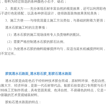
耗，骨料为经过筛选的各种颜色小石子、砾石；
2、美观大方——充分体现石材丰富自然的视觉效果，还可以利用彩
石子进行色彩搭配，以及各种拼花设计，使得路面装饰效果美轮美奂；
3、施工方便——与传统混凝土施工方法类似，与基础的附着力更强
透水石胶施工时的注意事项：
（1）透水石胶的施工现场须有专人负责物料的配比。
（2）需要严格控制透水石胶的胶石比例。
（3）为使透水石胶的物料能够搅拌均匀，应适当延长机械搅拌时间
但不宜过长。
胶筑透水石路面
_
透水彩石胶
_
彩胶石透水路面
透水石胶是由彩色石子经特种技术胶合而成，原材料环保、色彩自然
典雅大方、经济环保，是新一代石材替代品。黏胶石拾壹进口专用胶与石
经特殊工艺制作而成，具有坚固美观、色泽自然、不易褪色的特点，它是
种新颖的艺术景观铺装材料。
胶粘石透水路面的特点：