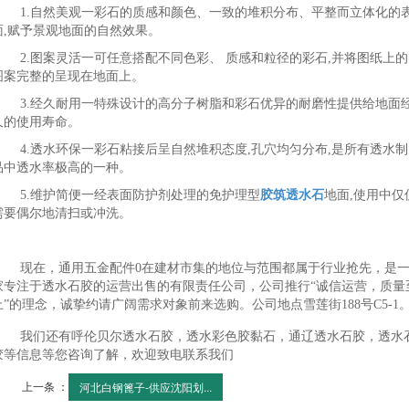
1.自然美观一彩石的质感和颜色、一致的堆积分布、平整而立体化的
面,赋予景观地面的自然效果。
2.图案灵活一可任意搭配不同色彩、 质感和粒径的彩石,并将图纸上的
图案完整的呈现在地面上。
3.经久耐用一特殊设计的高分子树脂和彩石优异的耐磨性提供给地面
久的使用寿命。
4.透水环保一彩石粘接后呈自然堆积态度,孔穴均匀分布,是所有透水制
品中透水率极高的一种。
5.维护简便一经表面防护剂处理的免护理型
胶筑透水石
地面,使用中仅
需要偶尔地清扫或冲洗。
现在，通用五金配件0在建材市集的地位与范围都属于行业抢先，是
家专注于透水石胶的运营出售的有限责任公司，公司推行“诚信运营，质量
上”的理念，诚挚约请广阔需求对象前来选购。公司地点雪莲街188号C5-1
我们还有呼伦贝尔透水石胶，透水彩色胶黏石，通辽透水石胶，透水
胶等信息等您咨询了解，欢迎致电联系我们
上一条 ：
河北白钢篦子-供应沈阳划...