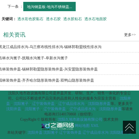
下一条 ：
地沟钢盖板-地沟不锈钢盖...
关键词：
透水彩色胶黏石
透水石胶
透水胶粘石
透水石地面胶
相关资讯
更多>>
黑龙江成品排水沟-乌兰察布线性排水沟-锡林郭勒盟线性排水沟
吉林水沟篦子-抚顺水沟篦子-阜新水沟篦子
吉林装饰井盖-锡林郭勒盟隐形装饰井盖-兴安盟隐形装饰井盖
园林装饰井盖-齐齐哈尔隐形装饰井盖-双鸭山隐形装饰井盖
沈阳久地市政设施有限公司是井盖开发、研制、生产、销售一体化的专业公
司。公司以不断追求产品完美的品质和人性化的服务为宗旨主营着：
沈阳井
盖
，
沈阳篦子
，
辽宁装饰井盖
，
辽宁成品排水沟
，
沈阳隐形井盖
等。更多关于
沈阳井盖
，
沈阳篦子
，
辽宁装饰井盖
，
辽宁成品排水沟
，
沈阳隐形井盖
等请来
电咨询15140170868（徐经理）
CopyRight © 版权所有:
沈阳久地市政设施有限公司
技术支持:
网站地图
XML
本站关键字:
沈阳井盖
沈阳篦子
辽宁装饰井盖
辽宁成品排水沟
沈阳隐形井盖