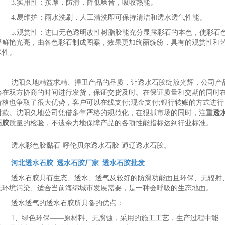
3.实用性；按摩，防滑，降低噪音，吸收热能。
4.易维护；雨水洗刷，人工清洗即可保持清洁和透水透气性能。
5.观赏性；进口无色透明改性树脂胶能充分显露彩石的本色，使彩石
泽鲜艳光亮，由各色彩石制成图案，效果更加绚丽缤纷，具有的观赏性和
术性。
沈阳久地精益求精、捍卫产品的品质，让透水石胶绽放光辉，公司产
会在双方协商的时间进行发货，保证交货及时。在保证质量和交期的同时
价格也争取了很大优势，客户可以在线支付;现金支付;银行转账的方式进行
付款。沈阳久地公司凭借多年严格的规范化，在狠抓市场的同时，注重
透
石胶
质量的检验，不遗余力地保障产品的各项性能指标达到行业标准。
透水彩色胶黏石-呼伦贝尔透水石胶-通辽透水石胶。
河北透水石胶
_
透水石胶厂家
_
透水石胶批发
透水石胶具有生态、透水、透气及较好的防滑功能面且环保、无辐射
无环境污染、适合当前海绵城市发展需要，是一种会呼吸的生态地面。
透水透气的透水石胶所具备的优点：
1、绿色环保——原材料、无腐蚀，采用的施工工艺，生产过程中能