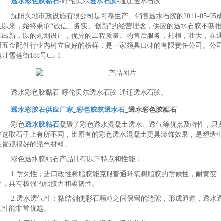
透水彩色胶黏石
-呼伦贝尔
透水石胶
-通辽透水石胶
沈阳久地市政设施有限公司是可靠生产、销售透水石胶的2011-05-05
立以来，始终秉承“诚信、务实、创新”的经营理念，供应的透水石胶不断
陈出新，以的规划设计，优异的工程质量、的售后服务，扎根，壮大，在
用五金配件行业内树立良好的榜样，是一家颇具口碑的有限责任公司。公
址雪莲街188号C5-1
透水彩色胶黏石-呼伦贝尔透水石胶-通辽透水石胶。
透水彩胶石供应厂家
_
彩色胶筑透水石
_透水彩色胶黏石
彩色
透水胶粘石
凝聚了彩色透水混凝土透水、透气等优点及特性，只
在选取石子上有所不同，比原有的彩色透水混凝土更具装饰效果，是塑造
态景观很好的绿色材料。
彩色透水胶粘石产品具有以下特点和性能：
1.耐久性；进口改性树脂胶能克服普通环氧树脂胶的耐候性，耐黄变
性，具有极强的粘接力和柔韧性。
2.透水透气性；粘结剂使彩石颗粒之间保留的缝隙，形成通道，透水
气性能非常优越。