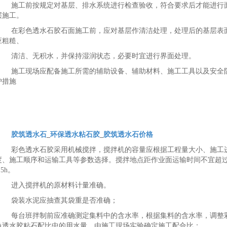
施工前按规定对基层、排水系统进行检查验收，符合要求后才能进行
层施工。
在彩色透水石胶石面施工前，应对基层作清洁处理，处理后的基层表
应粗糙、
清洁、无积水，并保持湿润状态，必要时宜进行界面处理。
施工现场应配备施工所需的辅助设备、辅助材料、施工工具以及安全
护措施
胶筑透水石
_
环保透水粘石胶
_
胶筑透水石价格
彩色透水石胶采用机械搅拌，搅拌机的容量应根据工程量大小、施工
度、施工顺序和运输工具等参数选择。搅拌地点距作业面运输时间不宜超
.5h。
进入搅拌机的原材料计量准确。
袋装水泥应抽查其袋重是否准确；
每台班拌制前应准确测定集料中的含水率，根据集料的含水率，调整
色透水胶粘石配比中的用水量，由施工现场实验确定施工配合比；