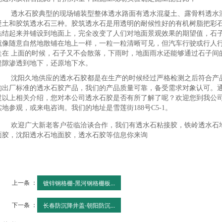
透水石胶典型的现场铺装型整体透水路面有透水混凝土、露骨料透水
凝土和胶筑透水石三种。胶筑透水石是用透明的耐候性好的有机树脂把彩
粘结起来并铺设到地面上，完全改变了人们对地面景观效果的期望值，石
就像随意自然地散铺在地上一样，一粒一粒清晰可见，但汽车行驶或行人
走在 上面的时候，石子又不会散落，下雨时，地面雨水还能够通过石子间
缝隙渗透到地下，还原地下水。
沈阳久地供应的透水石胶都是在生产的时候经过严格检测之后符合产
的出厂标准的透水石胶产品，我们的产品质量可靠，备受需求对象认可。
过以上相关介绍，您对本公司透水石胶是否有所了解了呢？欢迎您到我公
实地参观，或来电咨询。我们的地址是雪莲街188号C5-1。
欢迎广大新老客户莅临洽谈合作，我们有透水石粘接胶，铁岭透水石
面胶，沈阳透水石地面胶，透水石胶等信息你来询
上一条 ：
镀锌钢格栅-黑河钢格栅板...
下一条 ：
长春防沉降井盖-朝阳防沉...