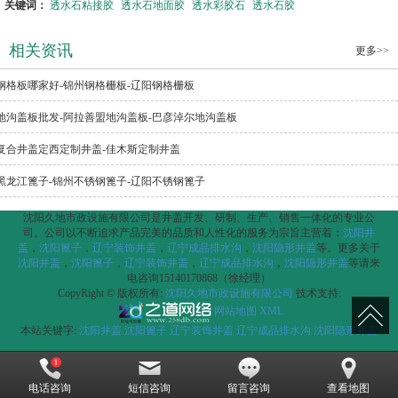
关键词：
透水石粘接胶
透水石地面胶
透水彩胶石
透水石胶
相关资讯
更多>>
钢格板哪家好-锦州钢格栅板-辽阳钢格栅板
地沟盖板批发-阿拉善盟地沟盖板-巴彦淖尔地沟盖板
复合井盖定西定制井盖-佳木斯定制井盖
黑龙江篦子-锦州不锈钢篦子-辽阳不锈钢篦子
沈阳久地市政设施有限公司是井盖开发、研制、生产、销售一体化的专业公
司。公司以不断追求产品完美的品质和人性化的服务为宗旨主营着：
沈阳井
盖
，
沈阳篦子
，
辽宁装饰井盖
，
辽宁成品排水沟
，
沈阳隐形井盖
等。更多关于
沈阳井盖
，
沈阳篦子
，
辽宁装饰井盖
，
辽宁成品排水沟
，
沈阳隐形井盖
等请来
电咨询15140170868（徐经理）
CopyRight © 版权所有:
沈阳久地市政设施有限公司
技术支持:
网站地图
XML
本站关键字:
沈阳井盖
沈阳篦子
辽宁装饰井盖
辽宁成品排水沟
沈阳隐形井盖
电话咨询
短信咨询
留言咨询
查看地图