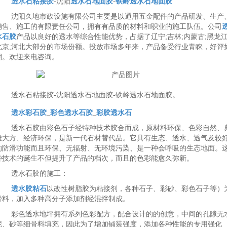
透水石粘接胶
-沈阳
透水石地面胶
-
铁岭透水石地面胶
沈阳久地市政设施有限公司主要是以通用五金配件的产品研发、生产
销售、施工的有限责任公司，拥有有品质的材料和职业的施工队伍。公司
水石胶
产品以良好的透水等综合性能优势，占据了辽宁;吉林;内蒙古;黑龙江
北京;河北大部分的市场份额。投放市场多年来，产品备受行业青睐，好评
潮。欢迎来电咨询。
透水石粘接胶-沈阳透水石地面胶-铁岭透水石地面胶。
透水彩石胶
_
彩色透水石胶
_
彩胶透水石
透水石胶由彩色石子经特种技术胶合而成，原材料环保、色彩自然、
雅大方、经济环保，是新一代石材替代品。它具有生态、透水、透气及较
的防滑功能而且环保、无辐射、无环境污染、是一种会呼吸的生态地面。
种技术的诞生不但提升了产品的档次，而且的色彩能愈久弥新。
透水石胶的施工：
透水胶粘石
以改性树脂胶为粘接剂，各种石子、彩砂、彩色石子等）
骨料，加入多种高分子添加剂经混拌制成。
彩色透水地坪拥有系列色彩配方，配合设计的的创意，中间的孔隙无
泥、砂等细骨料填充，因此为了增加铺装强度，添加各种性能的专用强化