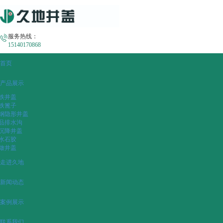
服务热线：
15140170868
首页
产品展示
铁井盖
铁篦子
钢隐形井盖
品排水沟
沉降井盖
水石胶
做井盖
走进久地
新闻动态
案例展示
联系我们