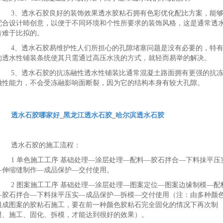
3、透水石胶良好的装饰效果透水胶粘石拥有色彩优化配比方案，能
配合设计昁创意，以便于不同环境和个性所要求的装饰风格，这是通常透
砖难于比拟的。
4、透水石胶易维护性人们所担心的孔隙堵塞问题是没有必要的，特
的透水性铺装条统使其只需通过高压水洗的方式，就轻而易举的解决。
5、透水石胶的抗冻融性透水性铺装比通常混凝土路面拥有更强的抗
融性能力，不会受冻融影响面断裂，因为它的结构本身有较大孔隙。
透水石胶哪家好
_
黑龙江透水石胶
_
哈尔滨透水石胶
透水石胶的施工流程：
1 单色施工工序 基础处理—涂层处理—配料—胶石拌合—下料抹平压
—伸缩缝制作—成品保护—交付使用。
2 图案施工工序 基础处理—涂层处理—图案定位—图案边缘制模—配
—胶石拌合—下料抹平压实—成品保护—拆模—交付使用（注：由多种颜
组成图案的胶粘石施工，要在前一种颜色胶粘石完全固化的情况下再次制
模、施工、固化、拆模，才能达到很好的效果）。