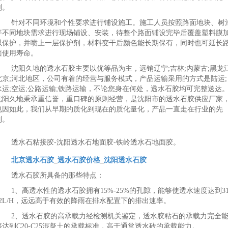
剂。
针对不同环境和个性要求进行铺设施工。施工人员按照路面地块、树
等不同地块需求进行现场铺设、安装，待整个路面铺设完毕后覆盖塑料膜
以保护，并喷上一层保护剂，材料变干后颜色能长期保有，同时也可延长
面使用寿命。
沈阳久地的透水石胶主要以优等品为主，远销辽宁;吉林;内蒙古;黑龙江
北京;河北地区，公司有着的经营与服务模式，产品运输采用的方式是陆运;
水运;空运;公路运输;铁路运输，不论您身在何处，透水石胶均可完整送达
沈阳久地秉承重信誉，重口碑的原则经营，是沈阳市的透水石胶供应厂家
也因如此，我们从早期的质化到现在的质化量化，产品一直走在行业的先
列。
透水石粘接胶-沈阳透水石地面胶-铁岭透水石地面胶。
北京透水石胶
_
透水石胶价格
_
沈阳透水石胶
透水石胶所具备的那些特点：
1、高透水性的透水石胶拥有15%-25%的孔隙，能够使透水速度达到31
52L/H，远远高于有效的降雨在排水配置下的排出速率。
2、透水石胶的高承载力经检测机关鉴定，透水胶粘石的承载力完全
够达到C20-C25混凝土的承载标准，高于通常透水砖的承载能力。