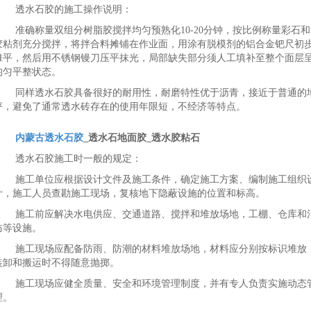
透水石胶的施工操作说明：
准确称量双组分树脂胶搅拌均匀预熟化10-20分钟，按比例称量彩石和
胶粘剂充分搅拌，将拌合料摊铺在作业面，用涂有脱模剂的铝合金钯尺初
摊平，然后用不锈钢镘刀压平抹光，局部缺失部分须人工填补至整个面层
均匀平整状态。
同样透水石胶具备很好的耐用性，耐磨特性优于沥青，接近于普通的
坪，避免了通常透水砖存在的使用年限短，不经济等特点。
内蒙古透水石胶
_透水石地面胶_透水胶粘石
透水石胶施工时一般的规定：
施工单位应根据设计文件及施工条件，确定施工方案、编制施工组织
计，施工人员查勘施工现场，复核地下隐蔽设施的位置和标高。
施工前应解决水电供应、交通道路、搅拌和堆放场地，工棚、仓库和
防等设施。
施工现场应配备防雨、防潮的材料堆放场地，材料应分别按标识堆放
装卸和搬运时不得随意抛掷。
施工现场应健全质量、安全和环境管理制度，并有专人负责实施动态
理。