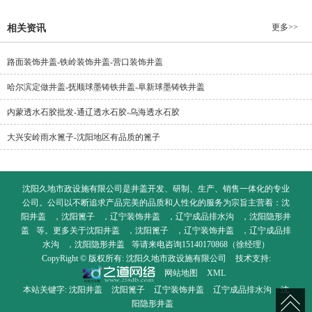
更多>>
相关资讯
路面装饰井盖-铁岭装饰井盖-营口装饰井盖
哈尔滨定做井盖-抚顺球墨铸铁井盖-阜新球墨铸铁井盖
内蒙透水石胶批发-通辽透水石胶-乌海透水石胶
大兴安岭雨水篦子-沈阳地区有品质的篦子
沈阳久地市政设施有限公司是井盖开发、研制、生产、销售一体化的专业
公司。公司以不断追求产品完美的品质和人性化的服务为宗旨主营着：
沈
阳井盖
，
沈阳篦子
，
辽宁装饰井盖
，
辽宁成品排水沟
，
沈阳隐形井
盖
等。更多关于
沈阳井盖
，
沈阳篦子
，
辽宁装饰井盖
，
辽宁成品排
水沟
，
沈阳隐形井盖
等请来电咨询15140170868（徐经理）
CopyRight © 版权所有:
沈阳久地市政设施有限公司
技术支持:
网站地图
XML
本站关键字:
沈阳井盖
沈阳篦子
辽宁装饰井盖
辽宁成品排水沟
沈
阳隐形井盖