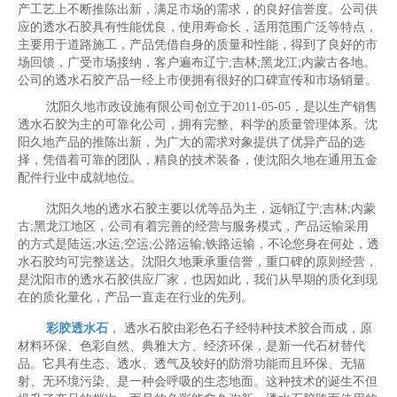
产工艺上不断推陈出新，满足市场的需求，的良好信誉度。公司供
应的透水石胶具有性能优良，使用寿命长，适用范围广泛等特点，
主要用于道路施工，产品凭借自身的质量和性能，得到了良好的市
场回馈，广受市场接纳，客户遍布辽宁;吉林;黑龙江;内蒙古各地。
公司的透水石胶产品一经上市便拥有很好的口碑宣传和市场销量。
沈阳久地市政设施有限公司创立于2011-05-05，是以生产销售
透水石胶为主的可靠化公司，拥有完整、科学的质量管理体系。沈
阳久地产品的推陈出新，为广大的需求对象提供了优异产品的选
择，凭借着可靠的团队，精良的技术装备，使沈阳久地在通用五金
配件行业中成就地位。
沈阳久地的透水石胶主要以优等品为主，远销辽宁;吉林;内蒙
古;黑龙江地区，公司有着完善的经营与服务模式，产品运输采用
的方式是陆运;水运;空运;公路运输;铁路运输，不论您身在何处，透
水石胶均可完整送达。沈阳久地秉承重信誉，重口碑的原则经营，
是沈阳市的透水石胶供应厂家，也因如此，我们从早期的质化到现
在的质化量化，产品一直走在行业的先列。
彩胶透水石
， 透水石胶由彩色石子经特种技术胶合而成，原
材料环保、色彩自然、典雅大方、经济环保，是新一代石材替代
品。它具有生态、透水、透气及较好的防滑功能而且环保、无辐
射、无环境污染、是一种会呼吸的生态地面。这种技术的诞生不但