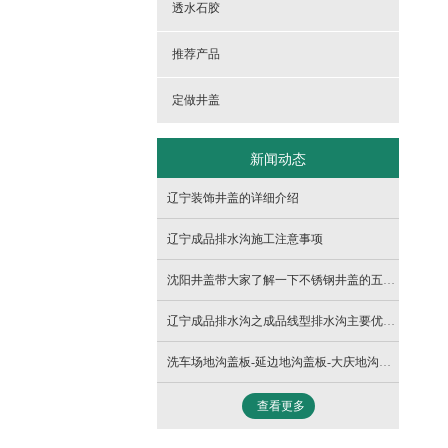
- 球墨铸铁1000隐形井盖
透水石胶
推荐产品
定做井盖
新闻动态
辽宁装饰井盖的详细介绍
辽宁成品排水沟施工注意事项
沈阳井盖带大家了解一下不锈钢井盖的五大优点。
辽宁成品排水沟之成品线型排水沟主要优势与弱点
洗车场地沟盖板-延边地沟盖板-大庆地沟盖板
查看更多