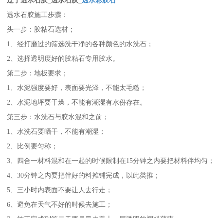
辽宁透水石胶_透水石胶_
透水彩胶石
透水石胶施工步骤：
头一步：胶粘石选材；
1、经打磨过的筛选洗干净的各种颜色的水洗石；
2、选择透明度好的胶粘石专用胶水。
第二步：地板要求；
1、水泥强度要好，表面要光泽，不能太毛糙；
2、水泥地坪要干燥，不能有潮湿有水份存在。
第三步：水洗石与胶水混和之前；
1、水洗石要晒干，不能有潮湿；
2、比例要匀称；
3、四合一材料混和在一起的时候限制在15分钟之内要把材料伴均匀；
4、30分钟之内要把伴好的料摊铺完成，以此类推；
5、三小时内表面不要让人去行走；
6、避免在天气不好的时候去施工；