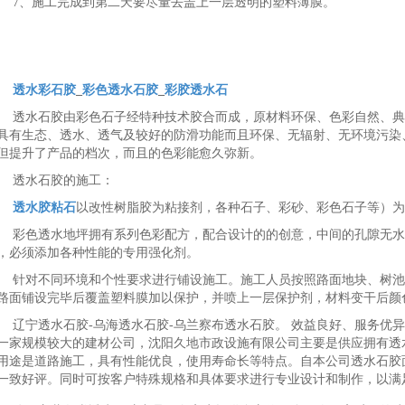
7、施工完成到第二天要尽量去盖上一层透明的塑料薄膜。
透水彩石胶
_
彩色透水石胶
_
彩胶透水石
透水石胶由彩色石子经特种技术胶合而成，原材料环保、色彩自然、典
具有生态、透水、透气及较好的防滑功能而且环保、无辐射、无环境污染
但提升了产品的档次，而且的色彩能愈久弥新。
透水石胶的施工：
透水胶粘石
以改性树脂胶为粘接剂，各种石子、彩砂、彩色石子等）为
彩色透水地坪拥有系列色彩配方，配合设计的的创意，中间的孔隙无水
，必须添加各种性能的专用强化剂。
针对不同环境和个性要求进行铺设施工。施工人员按照路面地块、树池
路面铺设完毕后覆盖塑料膜加以保护，并喷上一层保护剂，材料变干后颜
辽宁透水石胶-乌海透水石胶-乌兰察布透水石胶。 效益良好、服务优
一家规模较大的建材公司，沈阳久地市政设施有限公司主要是供应拥有透
用途是道路施工，具有性能优良，使用寿命长等特点。自本公司透水石胶
一致好评。同时可按客户特殊规格和具体要求进行专业设计和制作，以满