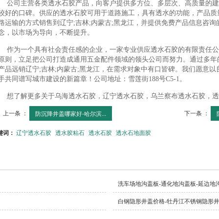
公司主营各类透水石胶产品，向客户提供多方位、多层次、高质量的建
较好的口碑。供应的透水石胶可用于道路施工，具有透水的功能，产品质量稳
路运输的方式销售到辽宁;吉林;内蒙古;黑龙江，并提供免费产品信息咨
念，以市场为导向，不断提升。
作为一个具有社会责任感的企业，一家专业供应透水石胶的有限责任公
原则，立足把公司打造成通用五金配件领域的领头公司而努力。通过多年
产品远销辽宁;吉林;内蒙古;黑龙江，在需求对象中有口皆碑。我们愿意
手共同谱写城市建设的新篇章！公司地址：雪莲街188号C5-1。
想了解更多关于乌海透水石胶，辽宁透水石胶，乌兰察布透水石胶，透
上一条 ：
下一条 ：
防沉降井盖哪家好-哈尔滨...
键词：
辽宁透水石胶
透水胶粘石
透水石胶
透水石地面胶
洗车场地沟盖板-通化地沟盖板-延边地
白钢隐形井盖价格-牡丹江不锈钢隐形井