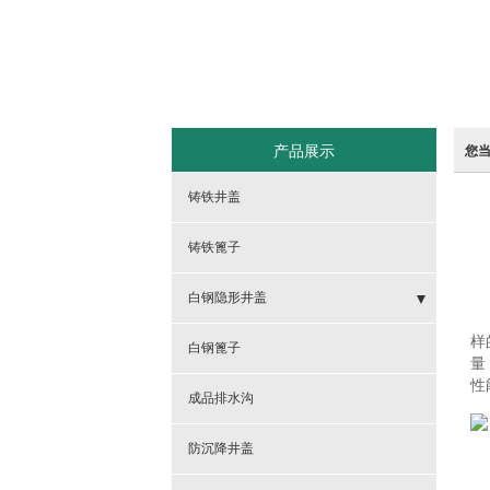
产品展示
您
铸铁井盖
铸铁篦子
白钢隐形井盖
样
- 隐形井盖
白钢篦子
量
性
- 方隐形井盖
成品排水沟
- 球墨铸铁700隐形井盖
防沉降井盖