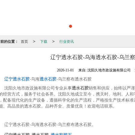
当前的位置：
首页
下载
行业资讯
>
>
辽宁透水石胶-乌海透水石胶-乌兰
2020-11-01
来自:
沈阳久地市政设施有限公司
辽宁透水石胶
-乌海
透水石胶
-乌兰察布透水石胶
沈阳久地市政设施有限公司专业从事
透水石胶
销售和供应，始终以严谨
的经营方式，服务于社会各界。沈阳久地成立至今，携天时、地利、人和
，配备现代化的生产设备，遵循科学化的生产流程，严格按生产技术标准
能、高品质的透水石胶。品种齐全、质量优良！欢迎电话联系。
辽宁透水石胶-乌海透水石胶-乌兰察布透水石胶。