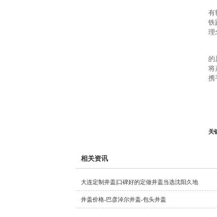
有
铁
理
的
将
携
关
相关资讯
大连定制井盖|口碑好的定做井盖当选沈阳久地
井盖价格-巴彦淖尔井盖-包头井盖