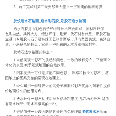
7、施工完成到第二天要尽量去盖上一层透明的塑料薄膜。
胶筑透水石路面
_
透水彩石胶
_
彩胶石透水路面
透水石胶是由彩色石子经特种技术胶合而成，原材料环保、
色彩自然、典雅大方、经济环保，是新一代石材替代品。黏胶石拾
壹进口专用胶与石子经特殊工艺制作而成，具有坚固美观、色泽自
然、不易褪色的特点，它是一种新颖的艺术景观铺装材料。
胶粘石透水路面的特点：
1.自然美观一彩石的质感和颜色、一致的堆积分布、平整而立
体化的表面,赋予景观地面的自然效果。
2.图案灵活一可任意搭配不同色彩、 质感和粒径的彩石,并将
图纸上的图案完整的呈现在地面上。
3.经久耐用一特殊设计的高分子树脂和彩石优异的耐磨性提供
给地面经久的使用寿命。
4.透水环保一彩石粘接后呈自然堆积态度,孔穴均匀分布,是所
有透水制品中透水率极高的一种。
5.维护简便一经表面防护剂处理的免护理型
胶筑透水石
地面,