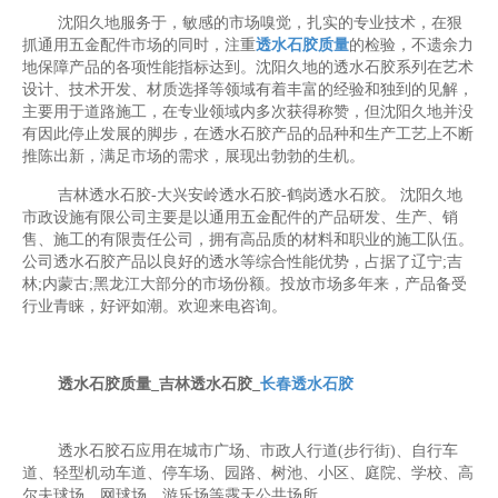
沈阳久地服务于，敏感的市场嗅觉，扎实的专业技术，在狠
抓通用五金配件市场的同时，注重
透水石胶质量
的检验，不遗余力
地保障产品的各项性能指标达到。沈阳久地的透水石胶系列在艺术
设计、技术开发、材质选择等领域有着丰富的经验和独到的见解，
主要用于道路施工，在专业领域内多次获得称赞，但沈阳久地并没
有因此停止发展的脚步，在透水石胶产品的品种和生产工艺上不断
推陈出新，满足市场的需求，展现出勃勃的生机。
吉林透水石胶-大兴安岭透水石胶-鹤岗透水石胶。 沈阳久地
市政设施有限公司主要是以通用五金配件的产品研发、生产、销
售、施工的有限责任公司，拥有高品质的材料和职业的施工队伍。
公司透水石胶产品以良好的透水等综合性能优势，占据了辽宁;吉
林;内蒙古;黑龙江大部分的市场份额。投放市场多年来，产品备受
行业青睐，好评如潮。欢迎来电咨询。
透水石胶质量_吉林透水石胶_
长春透水石胶
透水石胶石应用在城市广场、市政人行道(步行街)、自行车
道、轻型机动车道、停车场、园路、树池、小区、庭院、学校、高
尔夫球场、网球场、游乐场等露天公共场所。