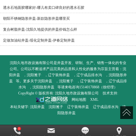
透水石地面胶哪家好-哪儿有卖口碑良好的透水石胶
朝阳不锈钢隐形井盖-新款隐形井盖哪里买
复合树脂井盖-沈阳久地提供的井盖价钱怎么样
定做加油站井盖-绥化定制井盖-伊春定制井盖
沈阳久地市政设施有限公司是井盖开发、研制、生产、销售一体化的专业
公司。公司以不断追求产品完美的品质和人性化的服务为宗旨主营着：
沈
阳井盖
，
沈阳篦子
，
辽宁装饰井盖
，
辽宁成品排水沟
，
沈阳隐形井
盖
等。更多关于
沈阳井盖
，
沈阳篦子
，
辽宁装饰井盖
，
辽宁成品排
水沟
，
沈阳隐形井盖
等请来电咨询15140170868（徐经理）
CopyRight © 版权所有:
沈阳久地市政设施有限公司
技术支持:
网站地图
XML
本站关键字:
沈阳井盖
沈阳篦子
辽宁装饰井盖
辽宁成品排水沟
沈
阳隐形井盖