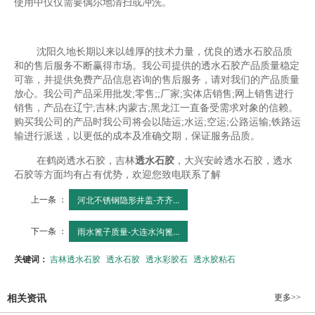
使用中仅仅需要偶尔地清扫或冲洗。
沈阳久地长期以来以雄厚的技术力量，优良的透水石胶品质
和的售后服务不断赢得市场。我公司提供的透水石胶产品质量稳定
可靠，并提供免费产品信息咨询的售后服务，请对我们的产品质量
放心。我公司产品采用批发;零售;;厂家;实体店销售;网上销售进行
销售，产品在辽宁;吉林;内蒙古;黑龙江一直备受需求对象的信赖。
购买我公司的产品时我公司将会以陆运;水运;空运;公路运输;铁路运
输进行派送，以更低的成本及准确交期，保证服务品质。
在鹤岗透水石胶，吉林
透水石胶
，大兴安岭透水石胶，透水
石胶等方面均有占有优势，欢迎您致电联系了解
上一条 ：
河北不锈钢隐形井盖-齐齐...
下一条 ：
雨水篦子质量-大连水沟篦...
关键词：
吉林透水石胶
透水石胶
透水彩胶石
透水胶粘石
更多>>
相关资讯