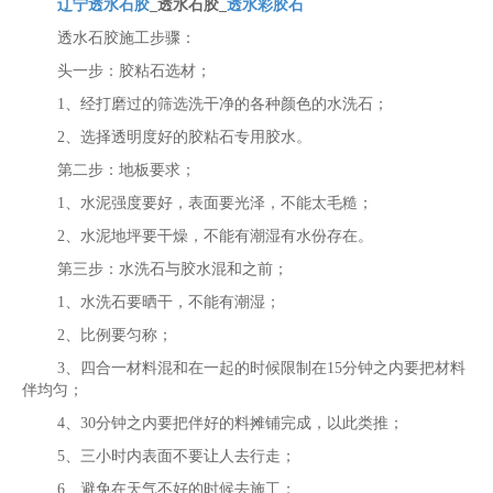
辽宁透水石胶
_透水石胶_
透水彩胶石
透水石胶施工步骤：
头一步：胶粘石选材；
1、经打磨过的筛选洗干净的各种颜色的水洗石；
2、选择透明度好的胶粘石专用胶水。
第二步：地板要求；
1、水泥强度要好，表面要光泽，不能太毛糙；
2、水泥地坪要干燥，不能有潮湿有水份存在。
第三步：水洗石与胶水混和之前；
1、水洗石要晒干，不能有潮湿；
2、比例要匀称；
3、四合一材料混和在一起的时候限制在15分钟之内要把材料
伴均匀；
4、30分钟之内要把伴好的料摊铺完成，以此类推；
5、三小时内表面不要让人去行走；
6、避免在天气不好的时候去施工；