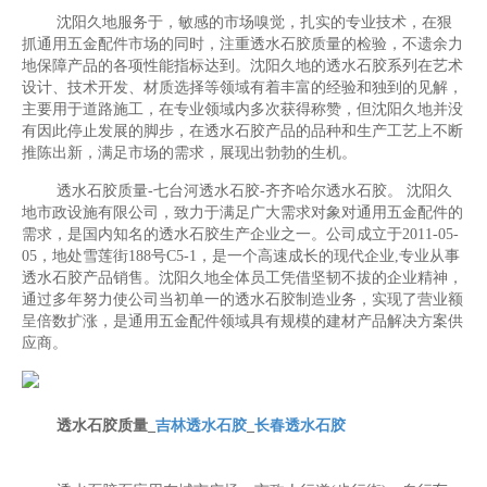
沈阳久地服务于，敏感的市场嗅觉，扎实的专业技术，在狠
抓通用五金配件市场的同时，注重透水石胶质量的检验，不遗余力
地保障产品的各项性能指标达到。沈阳久地的透水石胶系列在艺术
设计、技术开发、材质选择等领域有着丰富的经验和独到的见解，
主要用于道路施工，在专业领域内多次获得称赞，但沈阳久地并没
有因此停止发展的脚步，在透水石胶产品的品种和生产工艺上不断
推陈出新，满足市场的需求，展现出勃勃的生机。
透水石胶质量-七台河透水石胶-齐齐哈尔透水石胶。 沈阳久
地市政设施有限公司，致力于满足广大需求对象对通用五金配件的
需求，是国内知名的透水石胶生产企业之一。公司成立于2011-05-
05，地处雪莲街188号C5-1，是一个高速成长的现代企业,专业从事
透水石胶产品销售。沈阳久地全体员工凭借坚韧不拔的企业精神，
通过多年努力使公司当初单一的透水石胶制造业务，实现了营业额
呈倍数扩涨，是通用五金配件领域具有规模的建材产品解决方案供
应商。
透水石胶质量_
吉林透水石胶
_
长春透水石胶