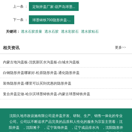
上一条 ：
定制井盖厂家-葫芦岛球墨...
下一条 ：
球墨铸铁700隐形井盖-...
关键词：
透水石胶质量
透水石胶
透水彩胶石
透水胶粘石
更多>>
相关资讯
内蒙古地沟盖板-沈抚新区水沟盖板-白城水沟盖板
白钢隐形井盖哪家好-松原隐形井盖-通化隐形井盖
装饰隐形井盖-哪里可以买到优惠的隐形井盖
复合井盖定做-哈尔滨球墨铸铁井盖-内蒙古球墨铸铁井盖
沈阳久地市政设施有限公司是井盖开发、研制、生产、销售一体化的专业
公司。公司以不断追求产品完美的品质和人性化的服务为宗旨主营着：
沈
阳井盖
，
沈阳篦子
，
辽宁装饰井盖
，
辽宁成品排水沟
，
沈阳隐形井