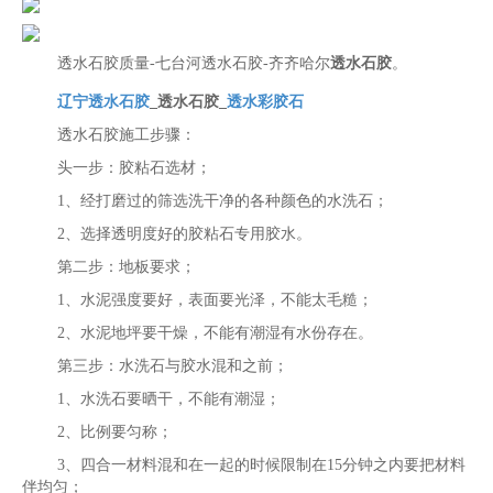
透水石胶质量-七台河透水石胶-齐齐哈尔
透水石胶
。
辽宁透水石胶
_透水石胶_
透水彩胶石
透水石胶施工步骤：
头一步：胶粘石选材；
1、经打磨过的筛选洗干净的各种颜色的水洗石；
2、选择透明度好的胶粘石专用胶水。
第二步：地板要求；
1、水泥强度要好，表面要光泽，不能太毛糙；
2、水泥地坪要干燥，不能有潮湿有水份存在。
第三步：水洗石与胶水混和之前；
1、水洗石要晒干，不能有潮湿；
2、比例要匀称；
3、四合一材料混和在一起的时候限制在15分钟之内要把材料
伴均匀；