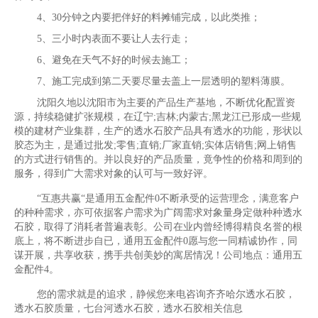
4、30分钟之内要把伴好的料摊铺完成，以此类推；
5、三小时内表面不要让人去行走；
6、避免在天气不好的时候去施工；
7、施工完成到第二天要尽量去盖上一层透明的塑料薄膜。
沈阳久地以沈阳市为主要的产品生产基地，不断优化配置资
源，持续稳健扩张规模，在辽宁;吉林;内蒙古;黑龙江已形成一些规
模的建材产业集群，生产的透水石胶产品具有透水的功能，形状以
胶态为主，是通过批发;零售;直销;厂家直销;实体店销售;网上销售
的方式进行销售的。并以良好的产品质量，竟争性的价格和周到的
服务，得到广大需求对象的认可与一致好评。
“互惠共赢“是通用五金配件0不断承受的运营理念，满意客户
的种种需求，亦可依据客户需求为广阔需求对象量身定做种种透水
石胶，取得了消耗者普遍表彰。公司在业内曾经博得精良名誉的根
底上，将不断进步自已，通用五金配件0愿与您一同精诚协作，同
谋开展，共享收获，携手共创美妙的寓居情况！公司地点：通用五
金配件4。
您的需求就是的追求，静候您来电咨询齐齐哈尔透水石胶，
透水石胶质量，七台河透水石胶，透水石胶相关信息