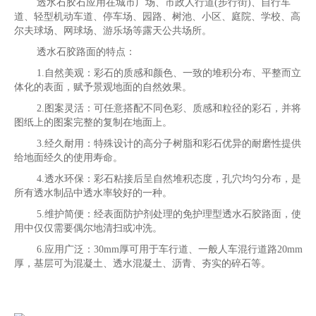
透水石胶石应用在城市广场、市政人行道(步行街)、自行车
道、轻型机动车道、停车场、园路、树池、小区、庭院、学校、高
尔夫球场、网球场、游乐场等露天公共场所。
透水石胶路面的特点：
1.自然美观：彩石的质感和颜色、一致的堆积分布、平整而立
体化的表面，赋予景观地面的自然效果。
2.图案灵活：可任意搭配不同色彩、质感和粒径的彩石，并将
图纸上的图案完整的复制在地面上。
3.经久耐用：特殊设计的高分子树脂和彩石优异的耐磨性提供
给地面经久的使用寿命。
4.透水环保：彩石粘接后呈自然堆积态度，孔穴均匀分布，是
所有透水制品中透水率较好的一种。
5.维护简便：经表面防护剂处理的免护理型透水石胶路面，使
用中仅仅需要偶尔地清扫或冲洗。
6.应用广泛：30mm厚可用于车行道、一般人车混行道路20mm
厚，基层可为混凝土、透水混凝土、沥青、夯实的碎石等。