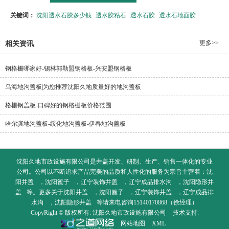
关键词：
沈阳透水石胶多少钱
透水胶粘石
透水石胶
透水石地面胶
更多>>
相关资讯
钢格栅哪家好-锡林郭勒盟钢格板-兴安盟钢格板
乌海地沟盖板|为您推荐沈阳久地质量好的地沟盖板
格栅钢盖板-口碑好的钢格栅板价格范围
哈尔滨地沟盖板-绥化地沟盖板-伊春地沟盖板
沈阳久地市政设施有限公司是井盖开发、研制、生产、销售一体化的专业
公司。公司以不断追求产品完美的品质和人性化的服务为宗旨主营着：
沈
阳井盖
，
沈阳篦子
，
辽宁装饰井盖
，
辽宁成品排水沟
，
沈阳隐形井
盖
等。更多关于
沈阳井盖
，
沈阳篦子
，
辽宁装饰井盖
，
辽宁成品排
水沟
，
沈阳隐形井盖
等请来电咨询15140170868（徐经理）
CopyRight © 版权所有:
沈阳久地市政设施有限公司
技术支持:
网站地图
XML