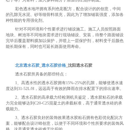
石子等）为骨料，加入多种高分子添加剂经混拌制成。
彩色透水地坪拥有系列色彩配方，配合设计的的创意，中间
的孔隙无水泥、砂等细骨料填充，因此为了增加铺装强度，添加各
种性能的专用强化剂。
针对不同环境和个性要求进行铺设施工。施工人员按照路面
地块、树池等不同地块需求进行现场铺设、安装，待整个路面铺设
完毕后覆盖塑料膜加以保护，并喷上一层保护剂，材料变干后颜色
能长期保有，同时也可延长路面使用寿命。
北京透水石胶
_
透水石胶价格
_沈阳透水石胶
透水石胶所具备的那些特点：
1、高透水性的透水石胶拥有15%-25%的孔隙，能够使透水速
度达到31-52L/H，远远高于有效的降雨在排水配置下的排出速率。
2、透水石胶的高承载力经检测机关鉴定，透水胶粘石的承载
力完全能够达到C20-C25混凝土的承载标准，高于通常透水砖的承
载能力。
3、透水石胶良好的装饰效果透水胶粘石拥有色彩优化配比方
案，能够配合设计昁创意，以便于不同环境和个性所要求的装饰风
格，这是通常透水砖难于比拟的。