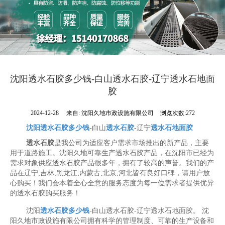
沈阳透水石胶多少钱-白山透水石胶-辽宁透水石地面
胶
2024-12-28
来自:
沈阳久地市政设施有限公司
浏览次数:272
沈阳透水石胶多少钱
-白山
透水石胶
-辽宁
透水石地面胶
透水石胶
是我公司为适应客户需求市场推出的新产品，主要
用于道路施工。沈阳久地可靠生产透水石胶产品，在沈阳市已经为
需求对象供应透水石胶产品很多年，拥有了较高的声誉。我们的产
品在辽宁;吉林;黑龙江;内蒙古;北京;河北皆有良好口碑，请用户放
心购买！我们会本着全心全意的服务态度为每一位需求者提供优异
的透水石胶购买服务！
沈阳
透水石胶多少钱
-白山透水石胶-辽宁透水石地面胶。 沈
阳久地市政设施有限公司拥有科学的管理制度、可靠的生产设备和