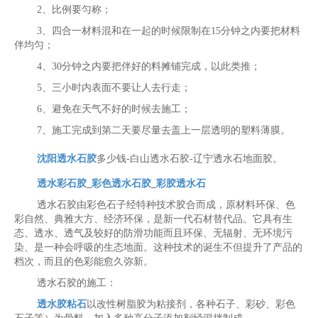
2、比例要匀称；
3、四合一材料混和在一起的时候限制在15分钟之内要把材料
伴均匀；
4、30分钟之内要把伴好的料摊铺完成，以此类推；
5、三小时内表面不要让人去行走；
6、避免在天气不好的时候去施工；
7、施工完成到第二天要尽量去盖上一层透明的塑料薄膜。
沈阳透水石胶
多少钱-白山透水石胶-辽宁透水石地面胶。
透水彩石胶
_
彩色透水石胶
_
彩胶透水石
透水石胶由彩色石子经特种技术胶合而成，原材料环保、色
彩自然、典雅大方、经济环保，是新一代石材替代品。它具有生
态、透水、透气及较好的防滑功能而且环保、无辐射、无环境污
染、是一种会呼吸的生态地面。这种技术的诞生不但提升了产品的
档次，而且的色彩能愈久弥新。
透水石胶的施工：
透水胶粘石
以改性树脂胶为粘接剂，各种石子、彩砂、彩色