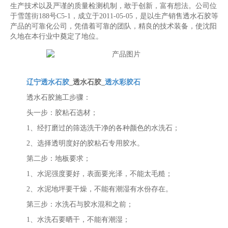
生产技术以及严谨的质量检测机制，敢于创新，富有想法。公司位
于雪莲街188号C5-1，成立于2011-05-05，是以生产销售透水石胶等
产品的可靠化公司，凭借着可靠的团队，精良的技术装备，使沈阳
久地在本行业中奠定了地位。
辽宁透水石胶
_透水石胶_
透水彩胶石
透水石胶施工步骤：
头一步：胶粘石选材；
1、经打磨过的筛选洗干净的各种颜色的水洗石；
2、选择透明度好的胶粘石专用胶水。
第二步：地板要求；
1、水泥强度要好，表面要光泽，不能太毛糙；
2、水泥地坪要干燥，不能有潮湿有水份存在。
第三步：水洗石与胶水混和之前；
1、水洗石要晒干，不能有潮湿；