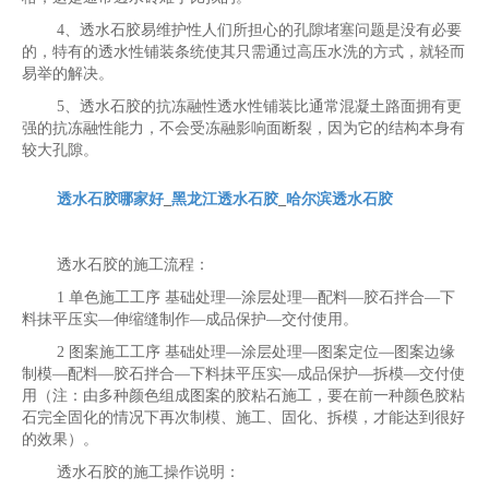
4、透水石胶易维护性人们所担心的孔隙堵塞问题是没有必要
的，特有的透水性铺装条统使其只需通过高压水洗的方式，就轻而
易举的解决。
5、透水石胶的抗冻融性透水性铺装比通常混凝土路面拥有更
强的抗冻融性能力，不会受冻融影响面断裂，因为它的结构本身有
较大孔隙。
透水石胶哪家好
_
黑龙江透水石胶
_
哈尔滨透水石胶
透水石胶的施工流程：
1 单色施工工序 基础处理—涂层处理—配料—胶石拌合—下
料抹平压实—伸缩缝制作—成品保护—交付使用。
2 图案施工工序 基础处理—涂层处理—图案定位—图案边缘
制模—配料—胶石拌合—下料抹平压实—成品保护—拆模—交付使
用（注：由多种颜色组成图案的胶粘石施工，要在前一种颜色胶粘
石完全固化的情况下再次制模、施工、固化、拆模，才能达到很好
的效果）。
透水石胶的施工操作说明：