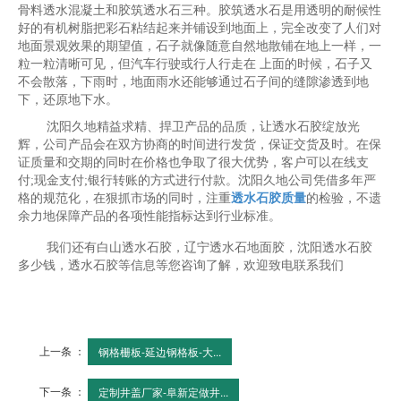
骨料透水混凝土和胶筑透水石三种。胶筑透水石是用透明的耐候性
好的有机树脂把彩石粘结起来并铺设到地面上，完全改变了人们对
地面景观效果的期望值，石子就像随意自然地散铺在地上一样，一
粒一粒清晰可见，但汽车行驶或行人行走在 上面的时候，石子又
不会散落，下雨时，地面雨水还能够通过石子间的缝隙渗透到地
下，还原地下水。
沈阳久地精益求精、捍卫产品的品质，让透水石胶绽放光
辉，公司产品会在双方协商的时间进行发货，保证交货及时。在保
证质量和交期的同时在价格也争取了很大优势，客户可以在线支
付;现金支付;银行转账的方式进行付款。沈阳久地公司凭借多年严
格的规范化，在狠抓市场的同时，注重
透水石胶质量
的检验，不遗
余力地保障产品的各项性能指标达到行业标准。
我们还有白山透水石胶，辽宁透水石地面胶，沈阳透水石胶
多少钱，透水石胶等信息等您咨询了解，欢迎致电联系我们
上一条 ：
钢格栅板-延边钢格板-大...
下一条 ：
定制井盖厂家-阜新定做井...