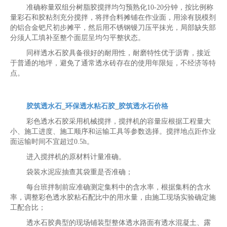
准确称量双组分树脂胶搅拌均匀预熟化10-20分钟，按比例称
量彩石和胶粘剂充分搅拌，将拌合料摊铺在作业面，用涂有脱模剂
的铝合金钯尺初步摊平，然后用不锈钢镘刀压平抹光，局部缺失部
分须人工填补至整个面层呈均匀平整状态。
同样透水石胶具备很好的耐用性，耐磨特性优于沥青，接近
于普通的地坪，避免了通常透水砖存在的使用年限短，不经济等特
点。
胶筑透水石
_
环保透水粘石胶
_
胶筑透水石价格
彩色透水石胶采用机械搅拌，搅拌机的容量应根据工程量大
小、施工进度、施工顺序和运输工具等参数选择。搅拌地点距作业
面运输时间不宜超过0.5h。
进入搅拌机的原材料计量准确。
袋装水泥应抽查其袋重是否准确；
每台班拌制前应准确测定集料中的含水率，根据集料的含水
率，调整彩色透水胶粘石配比中的用水量，由施工现场实验确定施
工配合比；
透水石胶典型的现场铺装型整体透水路面有透水混凝土、露